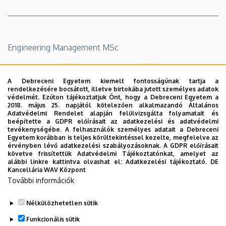
Engineering Management MSc
A Debreceni Egyetem kiemelt fontosságúnak tartja a
rendelkezésére bocsátott, illetve birtokába jutott személyes adatok
védelmét. Ezúton tájékoztatjuk Önt, hogy a Debreceni Egyetem a
Educational and
Most Important
2018. május 25. napjától kötelezően alkalmazandó Általános
Adatvédelmi Rendelet alapján felülvizsgálta folyamatait és
Outcome
Changes in the
beépítette a GDPR előírásait az adatkezelési és adatvédelmi
Requirements of
Specifications of
tevékenységébe. A felhasználók személyes adatait a Debreceni
Engineering
Engineering
Egyetem korábban is teljes körültekintéssel kezelte, megfelelve az
érvényben lévő adatkezelési szabályozásoknak. A GDPR előírásait
Management
Management
követve frissítettük Adatvédelmi Tájékoztatónkat, amelyet az
Msc.docx
MSc.docx
alábbi linkre kattintva olvashat el:
Adatkezelési tájékoztató.
DE
Kancellária WAV Központ
Specifications of the
További információk
Program
Engineering
Nélkülözhetetlen sütik
Management
Funkcionális sütik
MSc.docx