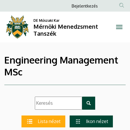
|
Ugrás
Anonim
Bejelentkezés
a
Felhasználói
Mérnöki
tartalomra
DE Műszaki Kar
fiók
Mérnöki Menedzsment
Menedzsment
menüje
Tanszék
Tanszék
Engineering Management
MSc
Lista nézet
Ikon nézet