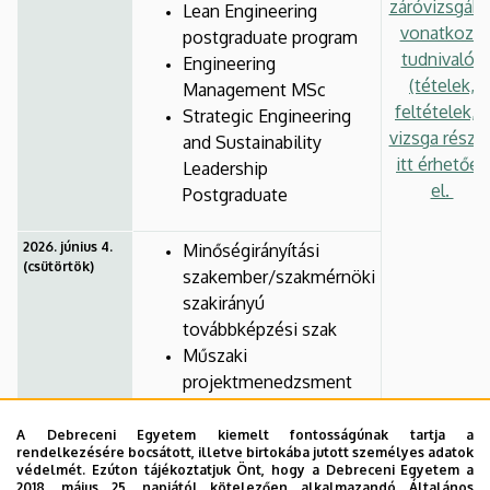
záróvizsgákr
Lean Engineering
vonatkozó
postgraduate program
tudnivalók
Engineering
(tételek,
Management MSc
feltételek, a
Strategic Engineering
vizsga részei
and Sustainability
itt érhetőek
Leadership
el.
Postgraduate
2026. június 4.
Minőségirányítási
(csütörtök)
szakember/szakmérnöki
szakirányú
továbbképzési szak
Műszaki
projektmenedzsment
szakember /
szakmérnök szakirányú
A Debreceni Egyetem kiemelt fontosságúnak tartja a
rendelkezésére bocsátott, illetve birtokába jutott személyes adatok
továbbképzési szak
védelmét. Ezúton tájékoztatjuk Önt, hogy a Debreceni Egyetem a
2018. május 25. napjától kötelezően alkalmazandó Általános