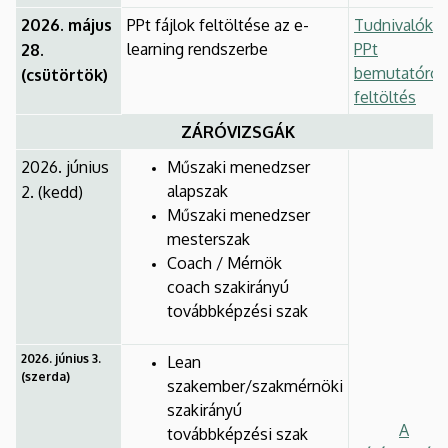
2026. május
PPt fájlok feltöltése az e-
Tudnivalók a
learning rendszerbe
PPt
28.
bemutatóról,
(csütörtök)
feltöltés
ZÁRÓVIZSGÁK
2026. június
Műszaki menedzser
alapszak
2. (kedd)
Műszaki menedzser
mesterszak
Coach / Mérnök
coach szakirányú
továbbképzési szak
2026. június 3.
Lean
(szerda)
szakember/szakmérnöki
szakirányú
A
továbbképzési szak