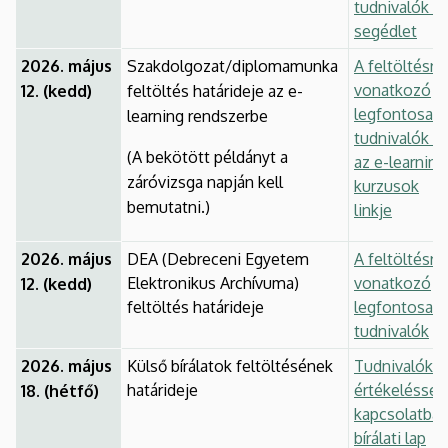
tudnivalók é
segédlet
2026. május
Szakdolgozat/diplomamunka
A feltöltésre
vonatkozó
12. (kedd)
feltöltés határideje az e-
legfontosab
learning rendszerbe
tudnivalók é
(A bekötött példányt a
az e-learning
záróvizsga napján kell
kurzusok
bemutatni.)
linkje
2026. május
DEA (Debreceni Egyetem
A feltöltésre
Elektronikus Archívuma)
vonatkozó
12. (kedd)
feltöltés határideje
legfontosab
tudnivalók
2026. május
Külső bírálatok feltöltésének
Tudnivalók a
határideje
értékeléssel
18. (hétfő)
kapcsolatban
bírálati lap