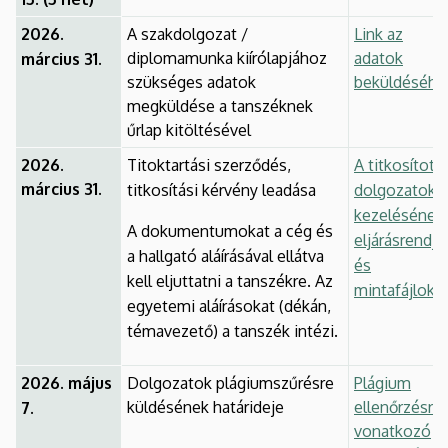
2026.
A szakdolgozat /
Link az
diplomamunka kiírólapjához
adatok
március 31.
szükséges adatok
beküldéséhe
megküldése a tanszéknek
űrlap kitöltésével
2026.
Titoktartási szerződés,
A titkosított
március 31.
titkosítási kérvény leadása
dolgozatok
kezelésének
A dokumentumokat a cég és
eljárásrendje
a hallgató aláírásával ellátva
és
kell eljuttatni a tanszékre. Az
mintafájlok
egyetemi aláírásokat (dékán,
témavezető) a tanszék intézi.
2026. május
Dolgozatok plágiumszűrésre
Plágium
küldésének határideje
ellenőrzésre
7.
vonatkozó