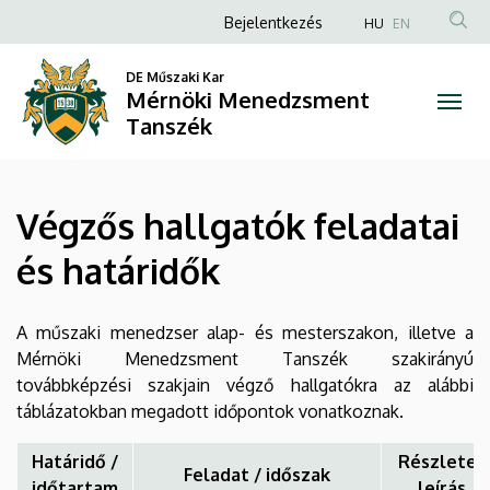
Végzős
Ugrás
Anonim
Bejelentkezés
HU
EN
a
Felhasználói
hallgatók
tartalomra
DE Műszaki Kar
fiók
Mérnöki Menedzsment
feladatai
menüje
Tanszék
és
határidők
Végzős hallgatók feladatai
|
és határidők
Mérnöki
Menedzsment
A műszaki menedzser alap- és mesterszakon, illetve a
Mérnöki Menedzsment Tanszék szakirányú
Tanszék
továbbképzési szakjain végző hallgatókra az alábbi
táblázatokban megadott időpontok vonatkoznak.
Határidő /
Részletes
Feladat / időszak
időtartam
leírás