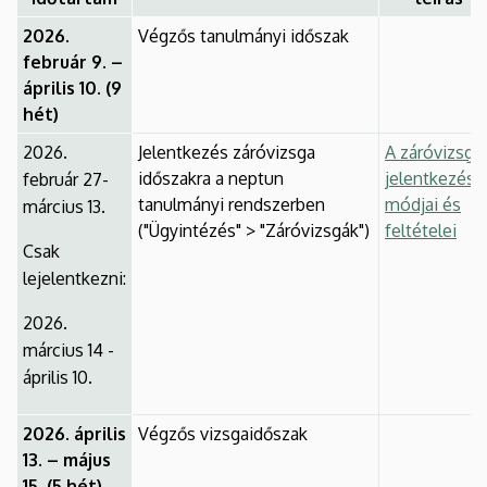
2026.
Végzős tanulmányi időszak
február 9. –
április 10. (9
hét)
2026.
Jelentkezés záróvizsga
A záróvizsga
időszakra a neptun
jelentkezés
február 27-
tanulmányi rendszerben
módjai és
március 13.
("Ügyintézés" > "Záróvizsgák")
feltételei
Csak
lejelentkezni:
2026.
március 14 -
április 10.
2026. április
Végzős vizsgaidőszak
13. – május
15. (5 hét)