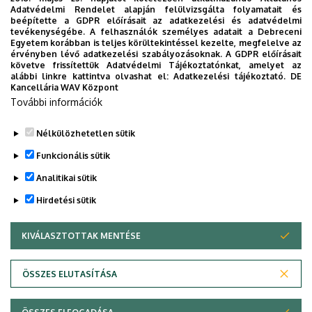
Adatvédelmi Rendelet alapján felülvizsgálta folyamatait és
2026. június
Ünnepélyes diplomaosztó
Részletes
beépítette a GDPR előírásait az adatkezelési és adatvédelmi
18.
tudnivalók
tevékenységébe. A felhasználók személyes adatait a Debreceni
Egyetem korábban is teljes körültekintéssel kezelte, megfelelve az
Kérjük, amennyiben jelentkezett záróvizsgára, de
érvényben lévő adatkezelési szabályozásoknak. A GDPR előírásait
követve frissítettük Adatvédelmi Tájékoztatónkat, amelyet az
bármilyen okból mégsem tud részt venni rajta, a lehető
alábbi linkre kattintva olvashat el:
Adatkezelési tájékoztató.
DE
leghamarabb jelezze a Tanulmányi Osztályon és a
Kancellária WAV Központ
További információk
Tanszéken is!
Nélkülözhetetlen sütik
Legutóbbi frissítés:
2026. 05. 07. 10:21
Funkcionális sütik
Analitikai sütik
Hirdetési sütik
KIVÁLASZTOTTAK MENTÉSE
WITHDRAW CONSENT
Adatvédelem
Adatvédelem
ÖSSZES ELUTASÍTÁSA
Technikai információk