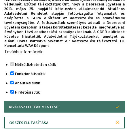
védelmét. Ezúton tájékoztatjuk Önt, hogy a Debreceni Egyetem a
2018. május 25. napjától kötelezően alkalmazandó Általános
Adatvédelmi Rendelet alapján felülvizsgálta folyamatait és
beépítette a GDPR előírásait az adatkezelési és adatvédelmi
tevékenységébe. A felhasználók személyes adatait a Debreceni
Egyetem korábban is teljes körültekintéssel kezelte, megfelelve az
érvényben lévő adatkezelési szabályozásoknak. A GDPR előírásait
követve frissítettük Adatvédelmi Tájékoztatónkat, amelyet az
alábbi linkre kattintva olvashat el:
Adatkezelési tájékoztató.
DE
Kancellária WAV Központ
További információk
To
Nélkülözhetetlen sütik
Funkcionális sütik
Analitikai sütik
Legutóbbi frissítés:
2026. 04. 01. 12:18
Hirdetési sütik
KIVÁLASZTOTTAK MENTÉSE
WITHDRAW CONSENT
ÖSSZES ELUTASÍTÁSA