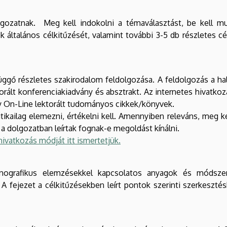
zatnak. Meg kell indokolni a témaválasztást, be kell mu
k általános célkitűzését, valamint további 3-5 db részletes
gő részletes szakirodalom feldolgozása. A feldolgozás a hal
orált konferenciakiadvány és absztrakt. Az internetes hivatk
gy On-Line lektorált tudományos cikkek/könyvek.
ikailag elemezni, értékelni kell. Amennyiben releváns, meg ke
a dolgozatban leírtak fognak-e megoldást kínálni.
hivatkozás módjá
t itt i
smertetjük.
ografikus elemzésekkel kapcsolatos anyagok és módszerek
 A fejezet a célkitűzésekben leírt pontok szerinti szerkeszté