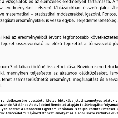
 a vizsgálatok és az elemzések eredményeit tartalmazza. A fe
z eredményeket célszerű táblázatokban összefoglalni, áb
ve matematikai – statisztikai módszerekkel igazolni. Fontos
izsgálati eredményekkel is vesse egybe. Terjedelme lehetőleg
i kell az eredményekből levont legfontosabb következtetések
 A fejezet összevonható az előző fejezettel a témavezető jó
m 3 oldalban történő összefoglalása. Röviden ismertetni ke
ki, mennyiben teljesítette az általános célkitűzéseket. Ism
lehet számszerűsíthető) eredményt, megállapítást és a levo
.
 rendelkezésére bocsátott, illetve birtokába jutott személyes adatok v
lag a hallgató által a dolgozatban hivatkozott forrásokat ta
azandó Általános Adatvédelmi Rendelet alapján felülvizsgálta folyamata
.
yes adatait a Debreceni Egyetem korábban is teljes körültekintéssel 
tük Adatvédelmi Tájékoztatónkat, amelyet az alábbi linkre kattintva olv