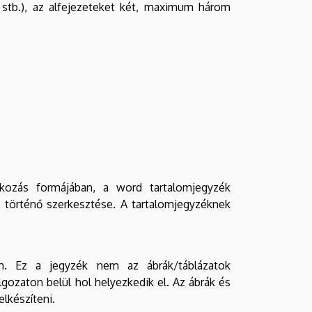
3, stb.), az alfejezeteket két, maximum három
kozás formájában, a word tartalomjegyzék
a történő szerkesztése. A tartalomjegyzéknek
. Ez a jegyzék nem az ábrák/táblázatok
lgozaton belül hol helyezkedik el. Az ábrák és
lkészíteni.