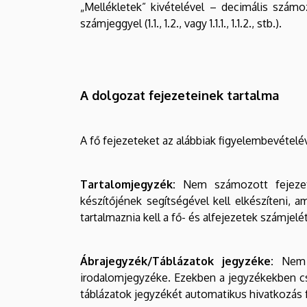
„Mellékletek” kivételével – decimális számoz
számjeggyel (1.1., 1.2., vagy 1.1.1., 1.1.2., stb.).
A dolgozat fejezeteinek tartalma
A fő fejezeteket az alábbiak figyelembevételéve
Tartalomjegyzék:
Nem számozott fejezete
készítőjének segítségével kell elkészíteni,
tartalmaznia kell a fő- és alfejezetek számjelé
Ábrajegyzék/Táblázatok jegyzéke:
Nem s
irodalomjegyzéke. Ezekben a jegyzékekben csak
táblázatok jegyzékét automatikus hivatkozás f