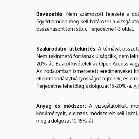
Bevezetés:
Nem számozott fejezete a dolgo
Egyértelműen meg kell határozni a vizsgálato
összehasonlítom stb.). Terjedelme 1-3 oldal.
Szakirodalmi áttekintés:
A témával összefüg
Nem tekinthető forrásnak újságcikk, nem lekt
20%-át. Ez alól kivételek az Open Access va
Az irodalomban ismertetett eredményeket krit
ellentmondást/hiányosságot rejtenek, és erre 
Terjedelme lehetőleg a dolgozat 15-20%-a.
A 
Anyag és módszer:
A vizsgálatokkal, mon
körülményeit, elemzés módszereit kell leírni.
meg a dolgozat 10-15%-át.