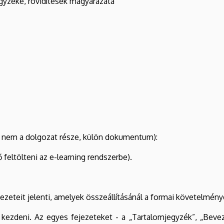
gyzéke, rövidítések magyarázata
 nem a dolgozat része, külön dokumentum):
eltölteni az e-learning rendszerbe).
ezeteit jelenti, amelyek összeállításánál a formai követelménye
 kezdeni. Az egyes fejezeteket - a „Tartalomjegyzék”, „Bevez