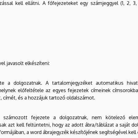
ással kell ellátni. A főfejezeteket egy számjeggyel (1, 2, 
l javasolt elkészíteni:
 a dolgozatnak. A tartalomjegyzéket automatikus hivat
 amelynek előfeltétele az egyes fejezetek címeinek címsorokb
t, címét, és a hozzájuk tartozó oldalszámot.
zámozott fejezete a dolgozatnak, nem kötelező elem
 azt kell feltüntetni, hogy az adott ábra/táblázat a saját do
ormájában, a word ábrajegyzék készítőjének segítségével kell e