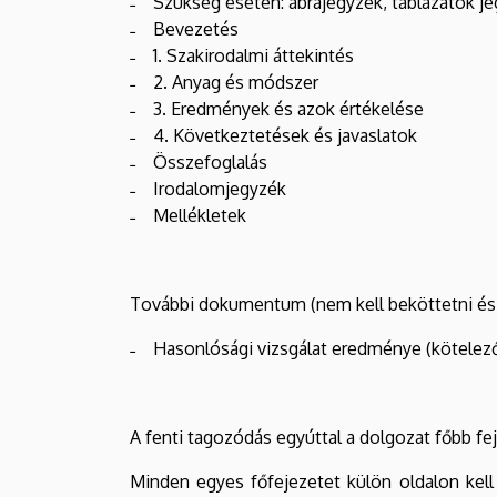
˗ Szükség esetén: ábrajegyzék, táblázatok je
˗ Bevezetés
˗ 1. Szakirodalmi áttekintés
˗ 2. Anyag és módszer
˗ 3. Eredmények és azok értékelése
˗ 4. Következtetések és javaslatok
˗ Összefoglalás
˗ Irodalomjegyzék
˗ Mellékletek
További dokumentum (nem kell beköttetni és
˗ Hasonlósági vizsgálat eredménye (kötelező f
A fenti tagozódás egyúttal a dolgozat főbb fej
Minden egyes főfejezetet külön oldalon kell