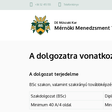
A
Ugrás
Felső
+36 52 415 155
Telefonkönyv
a
kapcsolat
dolgozatra
tartalomra
menü
vonatkozó
DE Műszaki Kar
Mérnöki Menedzsment 
tartalmi
követelmények
A dolgozatra vonatko
|
Mérnöki
A dolgozat terjedelme
Menedzsment
BSc szakon, valamint szakirányú továbbképzé
Tanszék
Szakdolgozat (BSc)
Dip
Minimum 40 A/4 oldal
Min