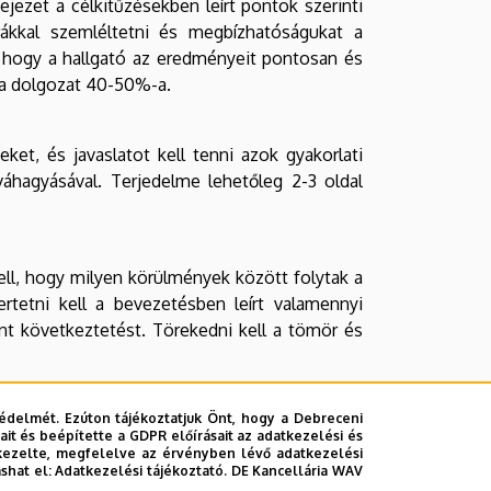
jezet a célkitűzésekben leírt pontok szerinti
rákkal szemléltetni és megbízhatóságukat a
, hogy a hallgató az eredményeit pontosan és
 a dolgozat 40-50%-a.
et, és javaslatot kell tenni azok gyakorlati
váhagyásával. Terjedelme lehetőleg 2-3 oldal
ll, hogy milyen körülmények között folytak a
ertetni kell a bevezetésben leírt valamennyi
nt következtetést. Törekedni kell a tömör és
édelmét. Ezúton tájékoztatjuk Önt, hogy a Debreceni
rtalmazhatja. Az irodalomjegyzékre vonatkozó
it és beépítette a GDPR előírásait az adatkezelési és
kezelte, megfelelve az érvényben lévő adatkezelési
ashat el:
Adatkezelési tájékoztató.
DE Kancellária WAV