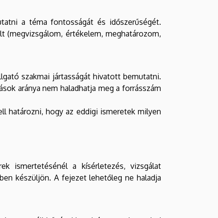
tatni a téma fontosságát és időszerűségét.
 célt (megvizsgálom, értékelem, meghatározom,
lgató szakmai jártasságát hivatott bemutatni.
ozások aránya nem haladhatja meg a forrásszám
ll határozni, hogy az eddigi ismeretek milyen
 ismertetésénél a kísérletezés, vizsgálat
sben készüljön. A fejezet lehetőleg ne haladja