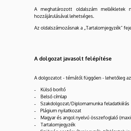
A meghatározott oldalszám mellékletek n
hozzájárulásával lehetséges.
Az oldalszámozásnak a „Tartalomjegyzék” feje
A dolgozat javasolt felépítése
A dolgozatot - témától függően - lehetőleg az
˗ Külső borító
˗ Belső címlap
˗ Szakdolgozat/Diplomamunka feladatkiírás
˗ Plágium nyilatkozat
˗ Magyar és angol nyelvű összefoglaló (maxi
˗ Tartalomjegyzék