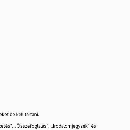
ket be kell tartani.
etés”, „Összefoglalás”, „Irodalomjegyzék” és