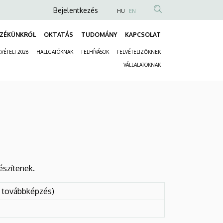
Anonim
Bejelentkezés
HU
EN
Felhasználói
ZÉKÜNKRŐL
OKTATÁS
TUDOMÁNY
KAPCSOLAT
fiók
Fő
menüje
VÉTELI 2026
HALLGATÓKNAK
FELHÍVÁSOK
FELVÉTELIZŐKNEK
navigáció
Másodlagos
VÁLLALATOKNAK
navigáció
észítenek.
ú továbbképzés)