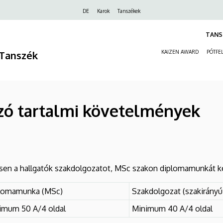
Felső
DE
Karok
Tanszékek
navigáció
TANS
Tanszék
KAIZEN AWARD
PÓTFEL
zó tartalmi követelmények
sen a hallgatók szakdolgozatot, MSc szakon diplomamunkát k
lomamunka (MSc)
Szakdolgozat (szakirány
imum 50 A/4 oldal
Minimum 40 A/4 oldal