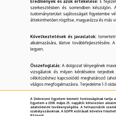
Eredmények és azok értékelése:
E fejezet
szerkesztésben és sorrendben készüljön. A
tudományterület sajátosságait figyelembe vé
áttekinthetően rögzítse, magyarázza és más v
Következtetések és javaslatok:
Ismertetn
alkalmazására, illetve továbbfejlesztésére.
legyen.
Összefoglalás:
A dolgozat lényegének maximu
vizsgálatok és milyen kérdésekre terjedtek 
célkitűzéshez kapcsolódó meghatározó (ahol 
világos megfogalmazásra. Terjedelme 1-3 oldal
A Debreceni Egyetem kiemelt fontosságúnak tartja a
Irodalomjegyzék:
Az irodalomjegyzék kizáró
Egyetem a 2018. május 25. napjától kötelezően alkalm
tudnivalókat lásd részletesen az 5. fejezetben
adatvédelmi tevékenységébe. A felhasználók személ
szabályozásoknak. A GDPR előírásait követve frissítet
Központ