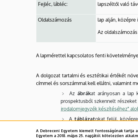
Fejléc, lábléc:
lapszéltől való tá
Oldalszámozás
lap alján, középre 
Az oldalszámozás a
A lapmérettel kapcsolatos fenti követelmények
A dolgozat tartalmi és esztétikai értékét növe
címmel és sorszámmal kell ellátni, valamint meg
Az
ábrák
at arányosan a lap k
prospektusból szkennelt részeket 
irodalomjegyzék készítéséhez" alo
A
táblázat
okat felül, középr
készítéséhez" aloldalon
.
A Debreceni Egyetem kiemelt fontosságúnak tartja a
Egyetem a 2018. május 25. napjától kötelezően alkalm
Az ábrákra, táblázatokra a szöve