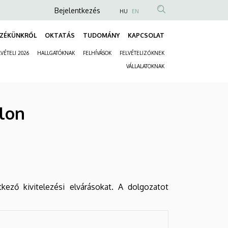
Anonim
Bejelentkezés
HU
EN
Felhasználói
ZÉKÜNKRŐL
OKTATÁS
TUDOMÁNY
KAPCSOLAT
fiók
Fő
menüje
VÉTELI 2026
HALLGATÓKNAK
FELHÍVÁSOK
FELVÉTELIZŐKNEK
navigáció
Másodlagos
VÁLLALATOKNAK
navigáció
blon
kező kivitelezési elvárásokat.
A dolgozatot