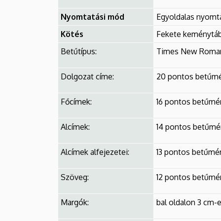
Nyomtatási mód
Egyoldalas nyomt
Kötés
Fekete keménytábl
Betűtípus:
Times New Roma
Dolgozat címe:
20 pontos betűmé
Főcímek:
16 pontos betűméret
Alcímek:
14 pontos betűméret 
Alcímek alfejezetei:
13 pontos betűméret (
Szöveg:
12 pontos betűmére
Margók:
bal oldalon 3 cm-e