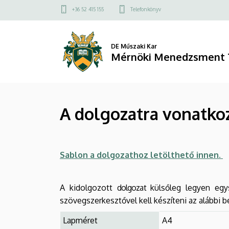
A
Ugrás
Felső
+36 52 415 155
Telefonkönyv
a
kapcsolat
dolgozatra
tartalomra
menü
vonatkozó
DE Műszaki Kar
Mérnöki Menedzsment 
formai
követelmények,
A dolgozatra vonatko
sablon
|
Mérnöki
Sablon a dolgozathoz letölthető innen.
Menedzsment
A kidolgozott
dolgozat
külsőleg legyen egy
Tanszék
szövegszerkesztővel kell készíteni az alábbi be
Lapméret
A4