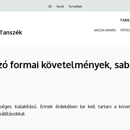
Felső
DE
Karok
Tanszékek
navigáció
TANS
Tanszék
KAIZEN AWARD
PÓTFEL
zó formai követelmények, sa
séges kialakítású. Ennek érdekében be kell tartani a követ
állításokkal: