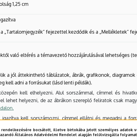
volság 1,25 cm
igazítva
 „Tartalomjegyzék” fejezettel kezdődik és a „Mellékletek” feje
től való eltérés a témavezető hozzájárulásával lehetséges (te
lik a jól áttekinthető táblázatok, ábrák, grafikonok, diagramo
 kell adni a forrásukat (lásd lenti példák).
özepén kell elhelyezni. Alul sorszámmal, címmel és hivatko
el lehet helyezni, de az ábrákon szereplő feliratok csak mag
ldalon
.
e igazítva kell sorszámozni, címmel ellátni és megadni a for
 rendelkezésére bocsátott, illetve birtokába jutott személyes adatok v
azandó Általános Adatvédelmi Rendelet alapján felülvizsgálta folyamata
gben hivatkozni kell és az irodalomjegyzékben is fel kell tünte