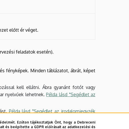
zet előtt ér véget.
rvezési feladatok esetén).
k és fényképek. Minden táblázatot, ábrát, képet
zással kell ellátni. Ábra gyanánt fotót vagy
yar nyelvűek lehetnek.
Példa lásd "
Segédlet az
rást.
Példa lásd "
Segédlet az irodalomjegyzék
édelmét. Ezúton tájékoztatjuk Önt, hogy a Debreceni
it és beépítette a GDPR előírásait az adatkezelési és
tni a vonatkozó forrást/forrásokat.