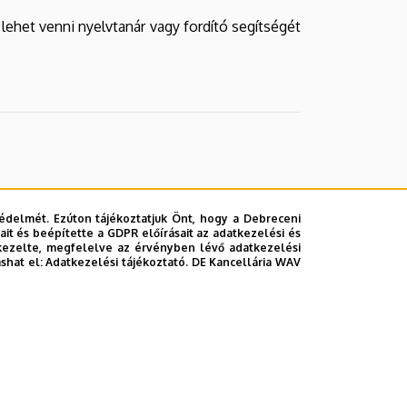
lehet venni nyelvtanár vagy fordító segítségét
édelmét. Ezúton tájékoztatjuk Önt, hogy a Debreceni
it és beépítette a GDPR előírásait az adatkezelési és
kezelte, megfelelve az érvényben lévő adatkezelési
ashat el:
Adatkezelési tájékoztató.
DE Kancellária WAV