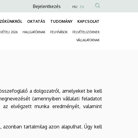
Anonim
Bejelentkezés
HU
EN
Felhasználói
ZÉKÜNKRŐL
OKTATÁS
TUDOMÁNY
KAPCSOLAT
fiók
Fő
menüje
VÉTELI 2026
HALLGATÓKNAK
FELHÍVÁSOK
FELVÉTELIZŐKNEK
navigáció
Másodlagos
VÁLLALATOKNAK
navigáció
összefoglaló a dolgozatról, amelyeket be kell
 megnevezését (amennyiben vállalati feladatot
t, az elvégzett munka eredményét, valamint
 azonban tartalmilag azon alapulhat. Úgy kell