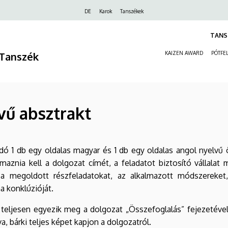
Felső
DE
Karok
Tanszékek
navigáció
TANS
Tanszék
KAIZEN AWARD
PÓTFEL
vű absztrakt
ó 1 db egy oldalas magyar és 1 db egy oldalas angol nyelvű 
lmaznia kell a dolgozat címét, a feladatot biztosító vállalat
, a megoldott részfeladatokat, az alkalmazott módszereke
a konklúzióját.
 teljesen egyezik meg a dolgozat „Összefoglalás” fejezetével,
va, bárki teljes képet kapjon a dolgozatról.