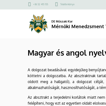
Magyar
Ugrás
Felső
+36 52 415 155
Telefonkönyv
a
kapcsolat
és
tartalomra
menü
angol
DE Műszaki Kar
Mérnöki Menedzsment 
nyelvű
absztrakt
Magyar és angol nyel
|
Mérnöki
A dolgozat beadásával egyidejűleg benyújtand
Menedzsment
köttetni a dolgozatba. Az absztraktnak tarta
Tanszék
oldott meg a hallgató), a dolgozat célját
alkalmazhatóságát, hasznosíthatóságát, a tém
Az absztrakt a terjedelmi korlátok miatt nem
felépíteni, hogy ezt az egyetlen oldalt elolvas