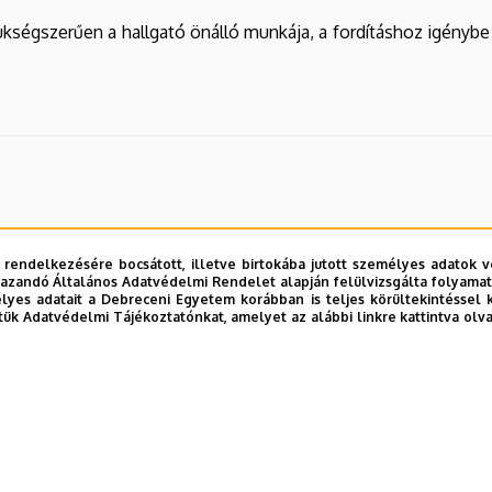
kségszerűen a hallgató önálló munkája, a fordításhoz igénybe 
 rendelkezésére bocsátott, illetve birtokába jutott személyes adatok v
azandó Általános Adatvédelmi Rendelet alapján felülvizsgálta folyamata
yes adatait a Debreceni Egyetem korábban is teljes körültekintéssel 
tük Adatvédelmi Tájékoztatónkat, amelyet az alábbi linkre kattintva olv