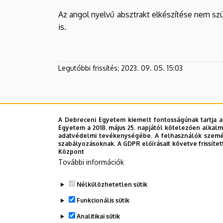
Az angol nyelvű absztrakt elkészítése nem szü
is.
Legutóbbi frissítés:
2023. 09. 05. 15:03
A Debreceni Egyetem kiemelt fontosságúnak tartja a
Egyetem a 2018. május 25. napjától kötelezően alkalm
adatvédelmi tevékenységébe. A felhasználók személ
szabályozásoknak. A GDPR előírásait követve frissítet
Központ
További információk
Nélkülözhetetlen sütik
Funkcionális sütik
Analitikai sütik