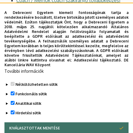
Coach / Mérnök coach szakirányú továbbképzési
szak
A Debreceni Egyetem kiemelt fontosságúnak tartja a
Műszaki projektmenedzsment szakember / Műszaki
rendelkezésére bocsátott, illetve birtokába jutott személyes adatok
projektmenedzsment szakmérnök szakirányú
védelmét. Ezúton tájékoztatjuk Önt, hogy a Debreceni Egyetem a
2018. május 25. napjától kötelezően alkalmazandó Általános
továbbképzési szak
Adatvédelmi Rendelet alapján felülvizsgálta folyamatait és
beépítette a GDPR előírásait az adatkezelési és adatvédelmi
Szakirányú továbbképzési szakok angol nyelven:
tevékenységébe. A felhasználók személyes adatait a Debreceni
Egyetem korábban is teljes körültekintéssel kezelte, megfelelve az
érvényben lévő adatkezelési szabályozásoknak. A GDPR előírásait
Lean Engineer / Lean Manager postgraduate
követve frissítettük Adatvédelmi Tájékoztatónkat, amelyet az
program
alábbi linkre kattintva olvashat el:
Adatkezelési tájékoztató.
DE
Kancellária WAV Központ
Strategic Engineering and Sustainability Leadership
További információk
postgraduate program
Nélkülözhetetlen sütik
Legutóbbi frissítés:
2026. 01. 06. 15:30
Funkcionális sütik
Analitikai sütik
Hirdetési sütik
KIVÁLASZTOTTAK MENTÉSE
WITHDRAW CONSENT