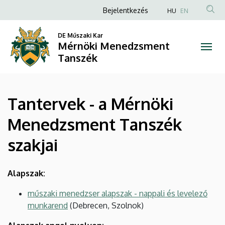
Tantervek
Ugrás
Anonim
Bejelentkezés
HU
EN
a
Felhasználói
-
tartalomra
DE Műszaki Kar
fiók
Mérnöki Menedzsment
a
menüje
Tanszék
Mérnöki
Menedzsment
Tantervek - a Mérnöki
Tanszék
Menedzsment Tanszék
szakjai
szakjai
|
Mérnöki
Alapszak:
Menedzsment
műszaki menedzser alapszak - nappali és levelező
munkarend
(Debrecen, Szolnok)
Tanszék