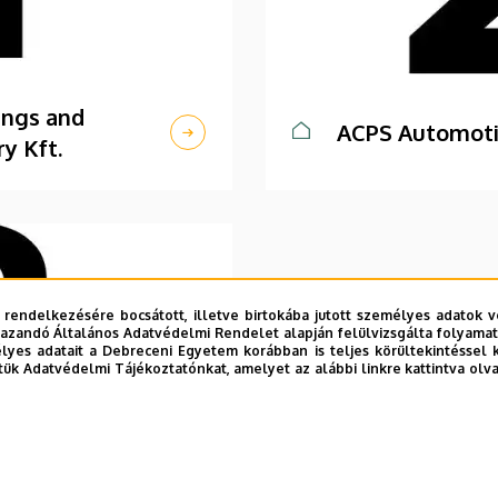
ings and
ACPS Automoti
y Kft.
 rendelkezésére bocsátott, illetve birtokába jutott személyes adatok v
azandó Általános Adatvédelmi Rendelet alapján felülvizsgálta folyamata
yes adatait a Debreceni Egyetem korábban is teljes körültekintéssel 
tük Adatvédelmi Tájékoztatónkat, amelyet az alábbi linkre kattintva olv