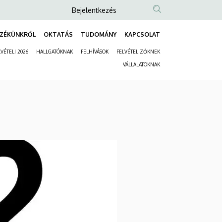
Anonim
Bejelentkezés
Felhasználói
ZÉKÜNKRŐL
OKTATÁS
TUDOMÁNY
KAPCSOLAT
fiók
Fő
menüje
VÉTELI 2026
HALLGATÓKNAK
FELHÍVÁSOK
FELVÉTELIZŐKNEK
navigáció
Másodlagos
VÁLLALATOKNAK
navigáció