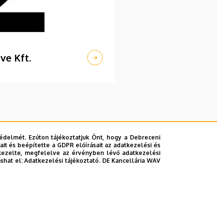
ve Kft.
édelmét. Ezúton tájékoztatjuk Önt, hogy a Debreceni
it és beépítette a GDPR előírásait az adatkezelési és
kezelte, megfelelve az érvényben lévő adatkezelési
ashat el:
Adatkezelési tájékoztató.
DE Kancellária WAV