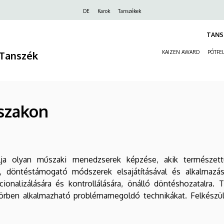
Felső
DE
Karok
Tanszékek
navigáció
TANS
Tanszék
KAIZEN AWARD
PÓTFEL
rszakon
célja olyan műszaki menedzserek képzése, akik természett
, döntéstámogató módszerek elsajátításával és alkalmazásá
cionalizálására és kontrollálására, önálló döntéshozatalra. 
ben alkalmazható problémamegoldó technikákat. Felkészül