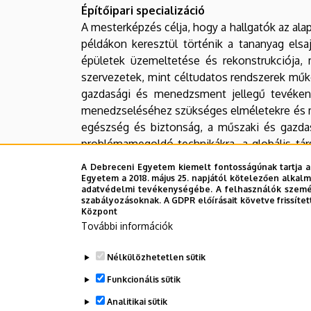
Építőipari specializáció
A mesterképzés célja, hogy a hallgatók az ala
példákon keresztül történik a tananyag elsaj
épületek üzemeltetése és rekonstrukciója,
szervezetek, mint céltudatos rendszerek műkö
gazdasági és menedzsment jellegű tevékeny
menedzseléséhez szükséges elméletekre és m
egészség és biztonság, a műszaki és gazda
problémamegoldó technikákra, a globális tár
képzésben történő folytatására.
A Debreceni Egyetem kiemelt fontosságúnak tartja a
Egyetem a 2018. május 25. napjától kötelezően alkalm
adatvédelmi tevékenységébe. A felhasználók személ
Anyagmozgatás és logisztika specializáci
szabályozásoknak. A GDPR előírásait követve frissítet
A mesterképzésen belül az Anyagmozgatás és 
Központ
műszaki, gazdasági, menedzsment, informatikai
További információk
közötti anyagáramlást, valamint az ahhoz kapc
Nélkülözhetetlen sütik
rakodási, anyagellátási, anyagbeszerzési, áru
Képesek a logisztikai rendszerek elemei
Funkcionális sütik
üzemeltetésükre. Felkészültek tanulmányok do
Analitikai sütik