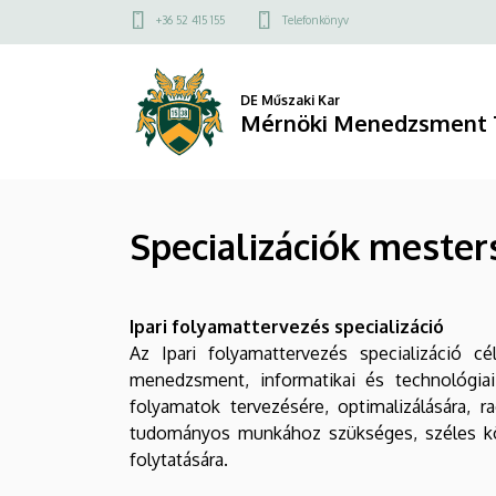
Specializációk
Ugrás
Felső
+36 52 415 155
Telefonkönyv
a
kapcsolat
mesterszakon
tartalomra
menü
|
DE Műszaki Kar
Mérnöki Menedzsment 
Mérnöki
Menedzsment
Specializációk meste
Tanszék
Ipari folyamattervezés specializáció
Az Ipari folyamattervezés specializáció 
menedzsment, informatikai és technológiai
folyamatok tervezésére, optimalizálására, ra
tudományos munkához szükséges, széles kör
folytatására.