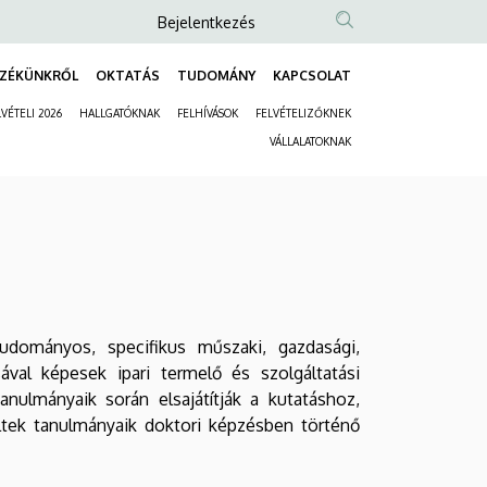
Anonim
Bejelentkezés
Felhasználói
ZÉKÜNKRŐL
OKTATÁS
TUDOMÁNY
KAPCSOLAT
fiók
Fő
menüje
VÉTELI 2026
HALLGATÓKNAK
FELHÍVÁSOK
FELVÉTELIZŐKNEK
navigáció
Másodlagos
VÁLLALATOKNAK
navigáció
udományos, specifikus műszaki, gazdasági,
val képesek ipari termelő és szolgáltatási
Tanulmányaik során elsajátítják a kutatáshoz,
tek tanulmányaik doktori képzésben történő