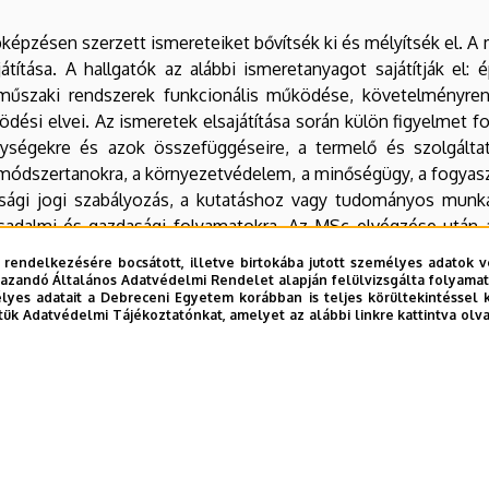
pképzésen szerzett ismereteiket bővítsék ki és mélyítsék el. A 
átítása. A hallgatók az alábbi ismeretanyagot sajátítják el: 
 műszaki rendszerek funkcionális működése, követelményren
dési elvei. Az ismeretek elsajátítása során külön figyelmet 
ségekre és azok összefüggéseire, a termelő és szolgálta
ódszertanokra, a környezetvédelem, a minőségügy, a fogyasz
sági jogi szabályozás, a kutatáshoz vagy tudományos munk
sadalmi és gazdasági folyamatokra. Az MSc elvégzése után a
 rendelkezésére bocsátott, illetve birtokába jutott személyes adatok v
azandó Általános Adatvédelmi Rendelet alapján felülvizsgálta folyamata
yes adatait a Debreceni Egyetem korábban is teljes körültekintéssel 
ó
tük Adatvédelmi Tájékoztatónkat, amelyet az alábbi linkre kattintva olv
logisztika specializáció célja olyan műszaki menedzserek k
 és ipari, közlekedési technológiai ismereteik birtokában al
solódó információáramlást megvalósító logisztikai (áruszállítá
elosztási, hulladékkezelési) folyamatok és rendszerek elemzésé
t képező logisztikai gépek, eszközök, fejlesztésére, mi
ktori képzésben történő folytatására.