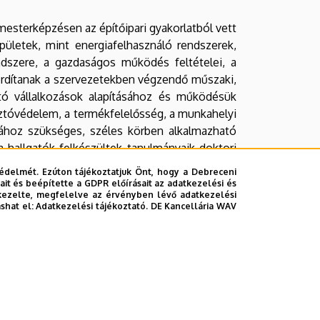
mesterképzésen az építőipari gyakorlatból vett
épületek, mint energiafelhasználó rendszerek,
dszere, a gazdaságos működés feltételei, a
fordítanak a szervezetekben végzendő műszaki,
tó vállalkozások alapításához és működésük
tóvédelem, a termékfelelősség, a munkahelyi
ához szükséges, széles körben alkalmazható
 hallgatók felkészültek tanulmányaik doktori
édelmét. Ezúton tájékoztatjuk Önt, hogy a Debreceni
it és beépítette a GDPR előírásait az adatkezelési és
kezelte, megfelelve az érvényben lévő adatkezelési
ashat el:
Adatkezelési tájékoztató.
DE Kancellária WAV
épzése, akik természettudományos, specifikus
kalmasak a vállalatokon belüli és a vállalatok
si, anyagmozgatási, raktározási, komissiózási,
re, tervezésére, szervezésére és irányítására.
nőségellenőrzésében való közreműködésre,