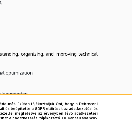
h,
tanding, organizing, and improving technical
al optimization
mplementation
ny
édelmét. Ezúton tájékoztatjuk Önt, hogy a Debreceni
it és beépítette a GDPR előírásait az adatkezelési és
kezelte, megfelelve az érvényben lévő adatkezelési
ashat el:
Adatkezelési tájékoztató.
DE Kancellária WAV