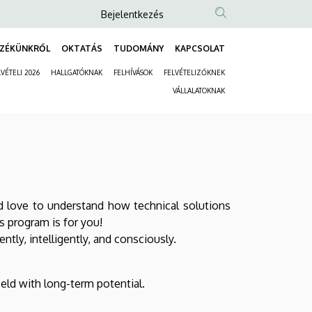
Anonim
Bejelentkezés
Felhasználói
ZÉKÜNKRŐL
OKTATÁS
TUDOMÁNY
KAPCSOLAT
fiók
Fő
menüje
VÉTELI 2026
HALLGATÓKNAK
FELHÍVÁSOK
FELVÉTELIZŐKNEK
navigáció
Másodlagos
VÁLLALATOKNAK
navigáció
 love to understand how technical solutions
 program is for you!
tly, intelligently, and consciously.
ield with long-term potential.