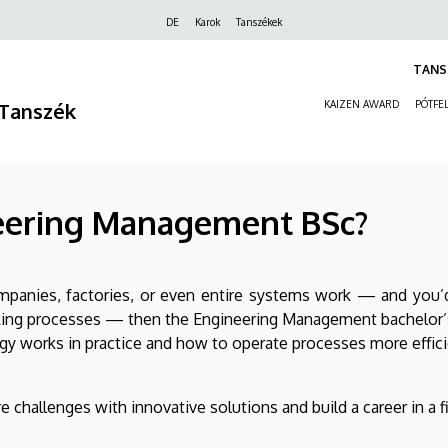
Felső
DE
Karok
Tanszékek
navigáció
TANS
Tanszék
KAIZEN AWARD
PÓTFEL
eering Management BSc?
mpanies, factories, or even entire systems work — and you’d
king processes — then the Engineering Management bachelor’s
y works in practice and how to operate processes more efficien
 challenges with innovative solutions and build a career in a f