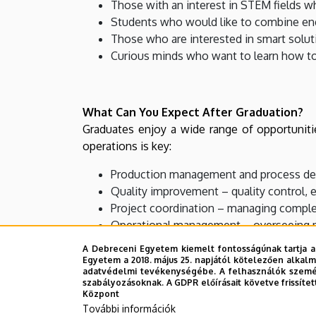
Those with an interest in STEM fields w
Students who would like to combine eng
Those who are interested in smart soluti
Curious minds who want to learn how to
What Can You Expect After Graduation?
Graduates enjoy a wide range of opportuniti
operations is key:
Production management and process deve
Quality improvement – quality control, 
Project coordination – managing complex
Operational management – overseeing ma
Realizing your own ideas – whether by 
A Debreceni Egyetem kiemelt fontosságúnak tartja a
Egyetem a 2018. május 25. napjától kötelezően alkalm
adatvédelmi tevékenységébe. A felhasználók személ
szabályozásoknak. A GDPR előírásait követve frissítet
Központ
What Makes Our Program Special?
További információk
By combining technical thinking with organizat