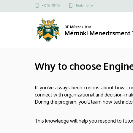
Why
Ugrás
Felső
+36 52 415 155
Telefonkönyv
a
kapcsolat
to
tartalomra
menü
choose
DE Műszaki Kar
Mérnöki Menedzsment 
Engineering
Management
Why to choose Engin
BSc?
|
If you've always been curious about how co
Mérnöki
connect with organizational and decision-ma
Menedzsment
During the program, you'll learn how technolog
Tanszék
This knowledge will help you respond to future