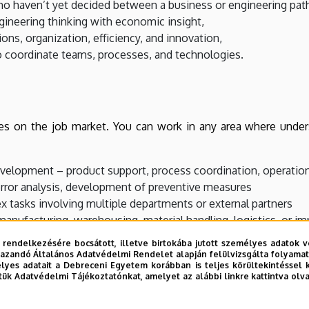
ho haven’t yet decided between a business or engineering pat
ineering thinking with economic insight,
ons, organization, efficiency, and innovation,
 coordinate teams, processes, and technologies.
es on the job market. You can work in any area where unders
lopment – product support, process coordination, operation
error analysis, development of preventive measures
 tasks involving multiple departments or external partners
nufacturing, warehousing, material handling, logistics, or i
launching your own business or leading a team within a compa
 rendelkezésére bocsátott, illetve birtokába jutott személyes adatok v
azandó Általános Adatvédelmi Rendelet alapján felülvizsgálta folyamata
yes adatait a Debreceni Egyetem korábban is teljes körültekintéssel 
tük Adatvédelmi Tájékoztatónkat, amelyet az alábbi linkre kattintva olv
ional skills, you open the door to multiple career paths.