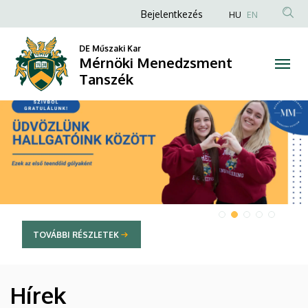
Mérnöki
Anonim
Bejelentkezés
HU
EN
Felhasználói
Menedzsment
DE Műszaki Kar
fiók
Mérnöki Menedzsment
Tanszék
menüje
Tanszék
DIAVETÍTÉS
TOVÁBBI RÉSZLETEK
Hírek
HÍREK