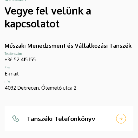
Vegye fel velünk a
kapcsolatot
Műszaki Menedzsment és Vállalkozási Tanszék
Telefonszám
+36 52 415 155
Email
E-mail
Cím
4032 Debrecen, Ótemető utca 2.
Tanszéki Telefonkönyv