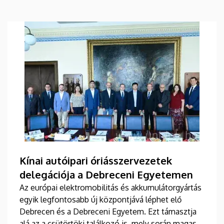
Kínai autóipari óriásszervezetek
delegációja a Debreceni Egyetemen
Az európai elektromobilitás és akkumulátorgyártás
egyik legfontosabb új központjává léphet elő
Debrecen és a Debreceni Egyetem. Ezt támasztja
alá az a csütörtöki találkozó is, mely során magas