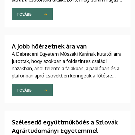
rangú kínai delegációt fogadtak az intézmény
vezetői a Főépület Rektori Tanácstermében. A
TOVÁBB
megbeszélés fókuszában az egyetem hivatalos
csatlakozása állt a távol-keleti partnerek globális
szakmai szövetségéhez.
A jobb hőérzetnek ára van
A Debreceni Egyetem Műszaki Karának kutatói arra
jutottak, hogy azokban a földszintes családi
házakban, ahol telente a falakban, a padlóban és a
plafonban apró csövekben keringetik a fűtésre
használt melegvizet, az egyenletesebb eloszlás
miatt jobb ugyan a hőérzet, mint egy radiátoros
TOVÁBB
épületben, ugyanakkor az előbbi fűtési megoldás
többe is kerül.
Szélesedő együttműködés a Szlovák
Agrártudományi Egyetemmel