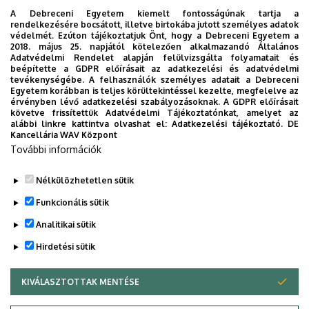
10
11
12
13
14
15
16
A Debreceni Egyetem kiemelt fontosságúnak tartja a
rendelkezésére bocsátott, illetve birtokába jutott személyes adatok
védelmét. Ezúton tájékoztatjuk Önt, hogy a Debreceni Egyetem a
2018. május 25. napjától kötelezően alkalmazandó Általános
17
18
19
20
21
22
23
Adatvédelmi Rendelet alapján felülvizsgálta folyamatait és
beépítette a GDPR előírásait az adatkezelési és adatvédelmi
tevékenységébe. A felhasználók személyes adatait a Debreceni
Egyetem korábban is teljes körültekintéssel kezelte, megfelelve az
24
25
26
27
28
29
30
érvényben lévő adatkezelési szabályozásoknak. A GDPR előírásait
követve frissítettük Adatvédelmi Tájékoztatónkat, amelyet az
alábbi linkre kattintva olvashat el:
Adatkezelési tájékoztató.
DE
Kancellária WAV Központ
31
1
2
3
4
5
6
További információk
Nélkülözhetetlen sütik
Funkcionális sütik
TOVÁBB AZ ÖSSZES ESEMÉNYRE
Analitikai sütik
Hirdetési sütik
KIVÁLASZTOTTAK MENTÉSE
WITHDRAW CONSENT