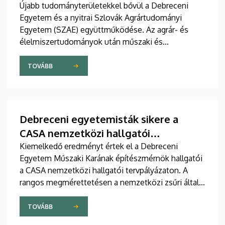
Újabb tudományterületekkel bővül a Debreceni
Egyetem és a nyitrai Szlovák Agrártudományi
Egyetem (SZAE) együttműködése. Az agrár- és
élelmiszertudományok után műszaki és
gazdaságtudományi területeken is szorosabbra fűzi
viszonyát a két intézmény. A mások mellett
TOVÁBB
oktató- és hallgatócseréről, közös konferenciákról
és kutatásokról szóló megállapodást július 9-én,
csütörtökön írták alá.
Debreceni egyetemisták sikere a
CASA nemzetközi hallgatói
tervpályázaton
Kiemelkedő eredményt értek el a Debreceni
Egyetem Műszaki Karának építészmérnök hallgatói
a CASA nemzetközi hallgatói tervpályázaton. A
rangos megmérettetésen a nemzetközi zsűri által
kiválasztott tíz legjobb pályamunka közül három a
debreceni hallgatók tervei közül került ki.
TOVÁBB