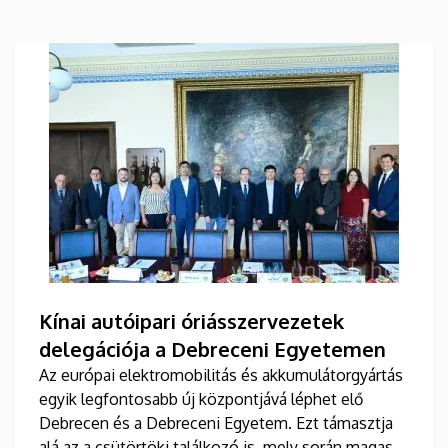
Kínai autóipari óriásszervezetek
delegációja a Debreceni Egyetemen
Az európai elektromobilitás és akkumulátorgyártás
egyik legfontosabb új központjává léphet elő
Debrecen és a Debreceni Egyetem. Ezt támasztja
alá az a csütörtöki találkozó is, mely során magas