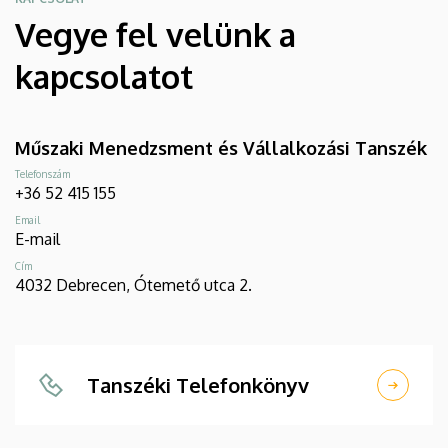
Vegye fel velünk a
kapcsolatot
Műszaki Menedzsment és Vállalkozási Tanszék
Telefonszám
+36 52 415 155
Email
E-mail
Cím
4032 Debrecen, Ótemető utca 2.
Tanszéki Telefonkönyv