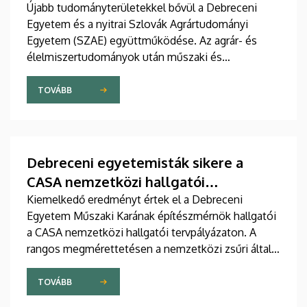
Újabb tudományterületekkel bővül a Debreceni
Egyetem és a nyitrai Szlovák Agrártudományi
Egyetem (SZAE) együttműködése. Az agrár- és
élelmiszertudományok után műszaki és
gazdaságtudományi területeken is szorosabbra fűzi
viszonyát a két intézmény. A mások mellett
TOVÁBB
oktató- és hallgatócseréről, közös konferenciákról
és kutatásokról szóló megállapodást július 9-én,
csütörtökön írták alá.
Debreceni egyetemisták sikere a
CASA nemzetközi hallgatói
tervpályázaton
Kiemelkedő eredményt értek el a Debreceni
Egyetem Műszaki Karának építészmérnök hallgatói
a CASA nemzetközi hallgatói tervpályázaton. A
rangos megmérettetésen a nemzetközi zsűri által
kiválasztott tíz legjobb pályamunka közül három a
debreceni hallgatók tervei közül került ki.
TOVÁBB