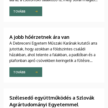
rangú kínai delegációt fogadtak az intézmény
vezetői a Főépület Rektori Tanácstermében. A
TOVÁBB
megbeszélés fókuszában az egyetem hivatalos
csatlakozása állt a távol-keleti partnerek globális
szakmai szövetségéhez.
A jobb hőérzetnek ára van
A Debreceni Egyetem Műszaki Karának kutatói arra
jutottak, hogy azokban a földszintes családi
házakban, ahol telente a falakban, a padlóban és a
plafonban apró csövekben keringetik a fűtésre
használt melegvizet, az egyenletesebb eloszlás
miatt jobb ugyan a hőérzet, mint egy radiátoros
TOVÁBB
épületben, ugyanakkor az előbbi fűtési megoldás
többe is kerül.
Szélesedő együttműködés a Szlovák
Agrártudományi Egyetemmel