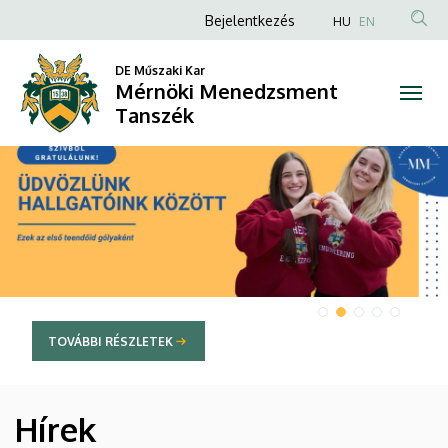
Mérnöki
Anonim
Bejelentkezés
HU
EN
Felhasználói
Menedzsment
DE Műszaki Kar
fiók
Mérnöki Menedzsment
Tanszék
menüje
Tanszék
DIAVETÍTÉS
TOVÁBBI RÉSZLETEK
Hírek
HÍREK