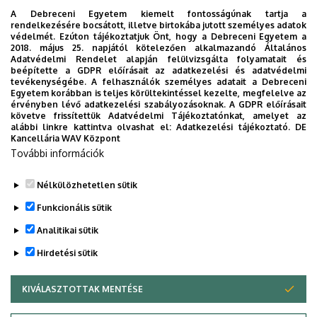
10
11
12
13
14
15
16
A Debreceni Egyetem kiemelt fontosságúnak tartja a
rendelkezésére bocsátott, illetve birtokába jutott személyes adatok
védelmét. Ezúton tájékoztatjuk Önt, hogy a Debreceni Egyetem a
2018. május 25. napjától kötelezően alkalmazandó Általános
17
18
19
20
21
22
23
Adatvédelmi Rendelet alapján felülvizsgálta folyamatait és
beépítette a GDPR előírásait az adatkezelési és adatvédelmi
tevékenységébe. A felhasználók személyes adatait a Debreceni
Egyetem korábban is teljes körültekintéssel kezelte, megfelelve az
24
25
26
27
28
29
30
érvényben lévő adatkezelési szabályozásoknak. A GDPR előírásait
követve frissítettük Adatvédelmi Tájékoztatónkat, amelyet az
alábbi linkre kattintva olvashat el:
Adatkezelési tájékoztató.
DE
Kancellária WAV Központ
31
1
2
3
4
5
6
További információk
Nélkülözhetetlen sütik
Funkcionális sütik
TOVÁBB AZ ÖSSZES ESEMÉNYRE
Analitikai sütik
Hirdetési sütik
KIVÁLASZTOTTAK MENTÉSE
WITHDRAW CONSENT