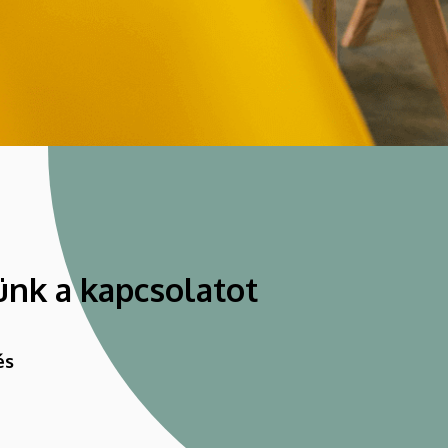
ünk a kapcsolatot
és