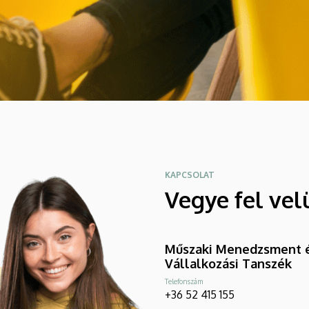
KAPCSOLAT
Vegye fel vel
Műszaki Menedzsment 
Vállalkozási Tanszék
Telefonszám
+36 52 415 155