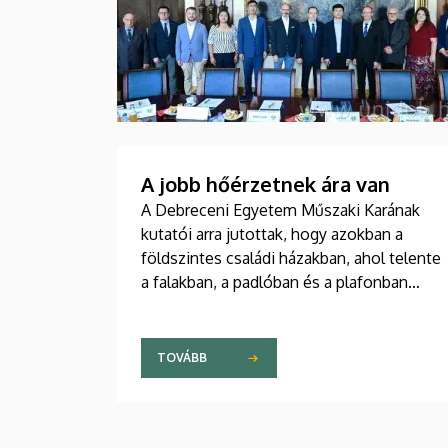
A jobb hőérzetnek ára van
A Debreceni Egyetem Műszaki Karának
kutatói arra jutottak, hogy azokban a
földszintes családi házakban, ahol telente
a falakban, a padlóban és a plafonban
apró csövekben keringetik a fűtésre
használt melegvizet, az egyenletesebb
eloszlás miatt jobb ugyan a hőérzet, mint
TOVÁBB
egy radiátoros épületben, ugyanakkor az
előbbi fűtési megoldás többe is kerül.