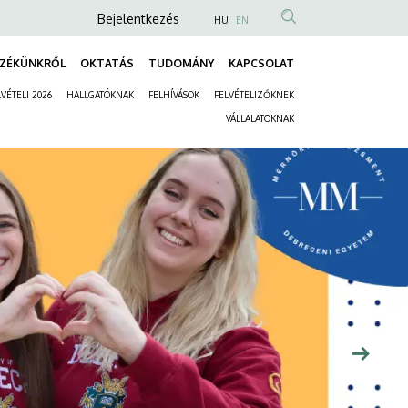
Anonim
Bejelentkezés
HU
EN
Felhasználói
ZÉKÜNKRŐL
OKTATÁS
TUDOMÁNY
KAPCSOLAT
fiók
Fő
menüje
VÉTELI 2026
HALLGATÓKNAK
FELHÍVÁSOK
FELVÉTELIZŐKNEK
navigáció
Másodlagos
VÁLLALATOKNAK
navigáció