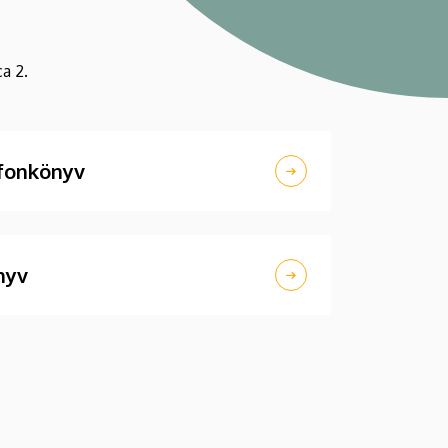
a 2.
efonkönyv
nyv