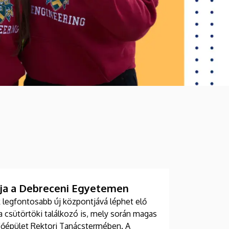
iója a Debreceni Egyetemen
 legfontosabb új központjává léphet elő
 csütörtöki találkozó is, mely során magas
 Főépület Rektori Tanácstermében. A