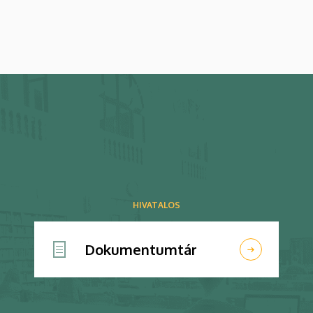
és kutatásokról szóló megállapodást
július 9-én, csütörtökön írták alá.
HIVATALOS
Dokumentumtár