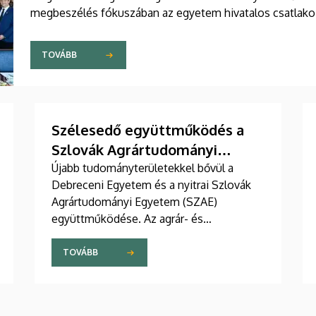
megbeszélés fókuszában az egyetem hivatalos csatlakozás
szakmai szövetségéhez.
TOVÁBB
Szélesedő együttműködés a
Szlovák Agrártudományi
Egyetemmel
Újabb tudományterületekkel bővül a
Debreceni Egyetem és a nyitrai Szlovák
Agrártudományi Egyetem (SZAE)
együttműködése. Az agrár- és
élelmiszertudományok után műszaki és
gazdaságtudományi területeken is
TOVÁBB
szorosabbra fűzi viszonyát a két
intézmény. A mások mellett oktató- és
hallgatócseréről, közös konferenciákról