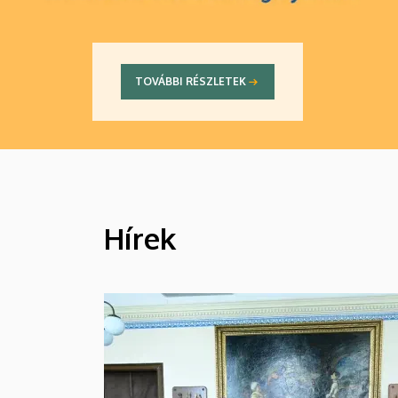
TOVÁBBI RÉSZLETEK
Hírek
HÍREK