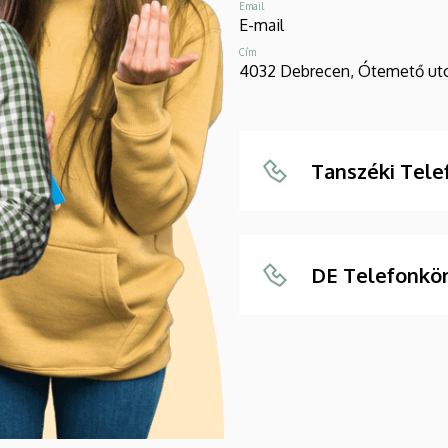
Email
E-mail
Cím
4032 Debrecen, Ótemető utc
Tanszéki Tel
DE Telefonkö