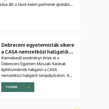
a állt a távol-keleti partnerek globális
Debreceni egyetemisták sikere
a CASA nemzetközi hallgatói
tervpályázaton
Kiemelkedő eredményt értek el a
Debreceni Egyetem Műszaki Karának
építészmérnök hallgatói a CASA
nemzetközi hallgatói tervpályázaton. A
rangos megmérettetésen a nemzetközi
zsűri által kiválasztott tíz legjobb
TOVÁBB
pályamunka közül három a debreceni
hallgatók tervei közül került ki.