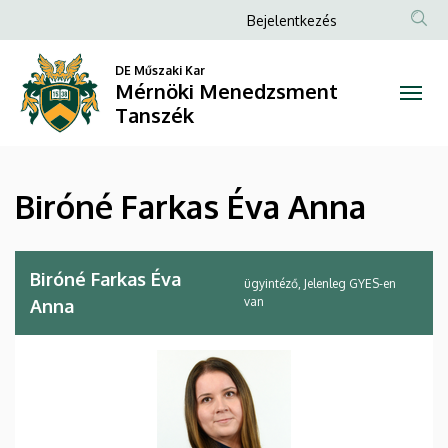
Biróné
Ugrás
Anonim
Bejelentkezés
a
Felhasználói
Farkas
tartalomra
DE Műszaki Kar
fiók
Mérnöki Menedzsment
Éva
menüje
Tanszék
Anna
|
Biróné Farkas Éva Anna
Mérnöki
Menedzsment
Biróné Farkas Éva
ügyintéző, Jelenleg GYES-en
Tanszék
van
Anna