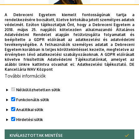
A Debreceni Egyetem kiemelt fontosságúnak tartja a
rendelkezésére bocsátott, illetve birtokába jutott személyes adatok
védelmét. Ezúton tájékoztatjuk Önt, hogy a Debreceni Egyetem a
2018. május 25. napjától kötelezően alkalmazandó Általános
Adatvédelmi Rendelet alapján felülvizsgálta folyamatait és
Szervezeti egység
Debreceni Egyetem, Műszaki
beépítette a GDPR előírásait az adatkezelési és adatvédelmi
Kar, MK Tanulmányi Osztály
tevékenységébe. A felhasználók személyes adatait a Debreceni
Egyetem korábban is teljes körültekintéssel kezelte, megfelelve az
érvényben lévő adatkezelési szabályozásoknak. A GDPR előírásait
Központi telefonszám
+36 52 415 155
követve frissítettük Adatvédelmi Tájékoztatónkat, amelyet az
alábbi linkre kattintva olvashat el:
Adatkezelési tájékoztató.
DE
E-mail cím
farkas.eva@eng.unideb.hu
Kancellária WAV Központ
További információk
Weboldal
Szervezeti weboldal
Nélkülözhetetlen sütik
Funkcionális sütik
Analitikai sütik
Hirdetési sütik
KIVÁLASZTOTTAK MENTÉSE
WITHDRAW CONSENT