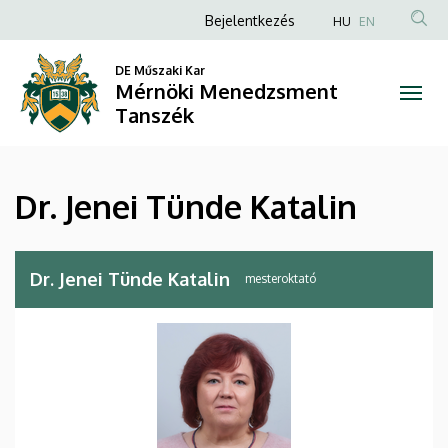
Dr.
Ugrás
Anonim
Bejelentkezés
HU
EN
a
Felhasználói
Jenei
tartalomra
DE Műszaki Kar
fiók
Mérnöki Menedzsment
Tünde
menüje
Tanszék
Katalin
|
Dr. Jenei Tünde Katalin
Mérnöki
Menedzsment
Dr. Jenei Tünde Katalin
mesteroktató
Tanszék