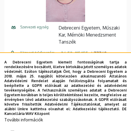
Szervezeti egység
Debreceni Egyetem, Műszaki
Kar, Mérnöki Menedzsment
Tanszék
Központi telefonszám
+36 52 415 155
77769
A Debreceni Egyetem kiemelt fontosságúnak tartja a
E-mail cím
jeneit@eng.unideb.hu
rendelkezésére bocsátott, illetve birtokába jutott személyes adatok
védelmét. Ezúton tájékoztatjuk Önt, hogy a Debreceni Egyetem a
Cím
4028 Debrecen, Ótemető
2018. május 25. napjától kötelezően alkalmazandó Általános
Adatvédelmi Rendelet alapján felülvizsgálta folyamatait és
utca 2.
beépítette a GDPR előírásait az adatkezelési és adatvédelmi
tevékenységébe. A felhasználók személyes adatait a Debreceni
Épület
Műszaki Kar "A" épület
Egyetem korábban is teljes körültekintéssel kezelte, megfelelve az
érvényben lévő adatkezelési szabályozásoknak. A GDPR előírásait
követve frissítettük Adatvédelmi Tájékoztatónkat, amelyet az
Emelet, ajtó
2. emelet, 202/C
alábbi linkre kattintva olvashat el:
Adatkezelési tájékoztató.
DE
Kancellária WAV Központ
Weboldal
Szervezeti weboldal
További információk
Tudóstér profil