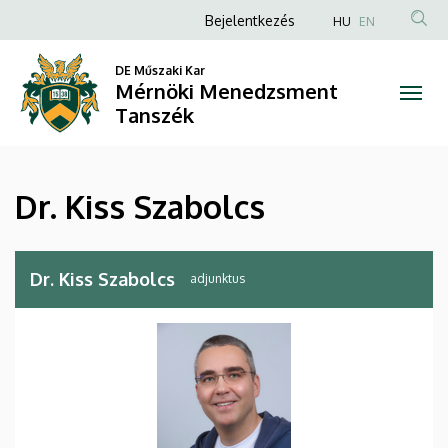
Dr.
Ugrás
Anonim
Bejelentkezés
HU
EN
a
Felhasználói
Kiss
tartalomra
DE Műszaki Kar
fiók
Mérnöki Menedzsment
Szabolcs
menüje
Tanszék
|
Mérnöki
Dr. Kiss Szabolcs
Menedzsment
Tanszék
Dr. Kiss Szabolcs
adjunktus