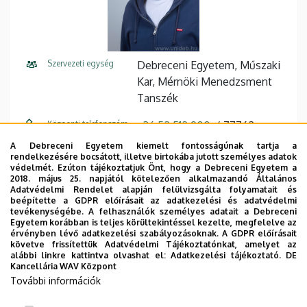
Szervezeti egység
Debreceni Egyetem, Műszaki
Kar, Mérnöki Menedzsment
Tanszék
Központi telefonszám
+36 52 512 900
77762
A Debreceni Egyetem kiemelt fontosságúnak tartja a
E-mail cím
kiss.szabolcs@eng.unideb.hu
rendelkezésére bocsátott, illetve birtokába jutott személyes adatok
védelmét. Ezúton tájékoztatjuk Önt, hogy a Debreceni Egyetem a
Cím
4028 Debrecen Ótemető utca
2018. május 25. napjától kötelezően alkalmazandó Általános
Adatvédelmi Rendelet alapján felülvizsgálta folyamatait és
2-4
beépítette a GDPR előírásait az adatkezelési és adatvédelmi
tevékenységébe. A felhasználók személyes adatait a Debreceni
Épület
Műszaki Kar "A" épület
Egyetem korábban is teljes körültekintéssel kezelte, megfelelve az
érvényben lévő adatkezelési szabályozásoknak. A GDPR előírásait
követve frissítettük Adatvédelmi Tájékoztatónkat, amelyet az
Emelet, ajtó
202 (g)
alábbi linkre kattintva olvashat el:
Adatkezelési tájékoztató.
DE
Kancellária WAV Központ
Weboldal
Szervezeti weboldal
További információk
Tudóstér profil