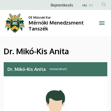
Dr.
Ugrás
Anonim
Bejelentkezés
HU
EN
a
Felhasználói
Mikó-
tartalomra
DE Műszaki Kar
fiók
Mérnöki Menedzsment
Kis
menüje
Tanszék
Anita
|
Dr. Mikó-Kis Anita
Mérnöki
Menedzsment
Dr. Mikó-Kis Anita
mesteroktató
Tanszék