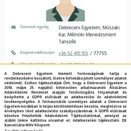
Szervezeti egység
Debreceni Egyetem, Műszaki
Kar, Mérnöki Menedzsment
Tanszék
Központi telefonszám
+36 52 415 155
77755
Közvetlen telefonszám
+36 30 399 86 05
A Debreceni Egyetem kiemelt fontosságúnak tartja a
E-mail cím
drkisanita@eng.unideb.hu
rendelkezésére bocsátott, illetve birtokába jutott személyes adatok
védelmét. Ezúton tájékoztatjuk Önt, hogy a Debreceni Egyetem a
Cím
4028 Debrecen Ótemető utca
2018. május 25. napjától kötelezően alkalmazandó Általános
Adatvédelmi Rendelet alapján felülvizsgálta folyamatait és
2-4
beépítette a GDPR előírásait az adatkezelési és adatvédelmi
tevékenységébe. A felhasználók személyes adatait a Debreceni
Épület
Műszaki Kar "A" épület
Egyetem korábban is teljes körültekintéssel kezelte, megfelelve az
érvényben lévő adatkezelési szabályozásoknak. A GDPR előírásait
követve frissítettük Adatvédelmi Tájékoztatónkat, amelyet az
Emelet, ajtó
2. emelet, 202/B
alábbi linkre kattintva olvashat el:
Adatkezelési tájékoztató.
DE
Kancellária WAV Központ
Weboldal
Szervezeti weboldal