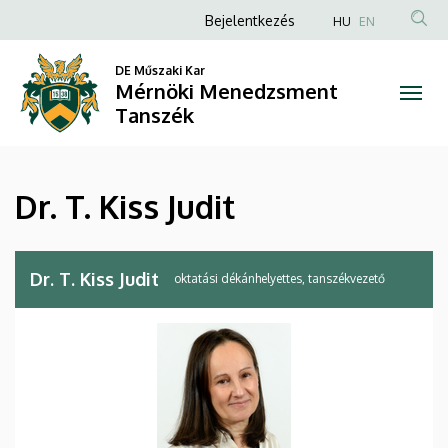
Dr.
Ugrás
Anonim
Bejelentkezés
HU
EN
a
Felhasználói
T.
tartalomra
DE Műszaki Kar
fiók
Mérnöki Menedzsment
Kiss
menüje
Tanszék
Judit
|
Dr. T. Kiss Judit
Mérnöki
Menedzsment
Dr. T. Kiss Judit
oktatási dékánhelyettes, tanszékvezető
Tanszék