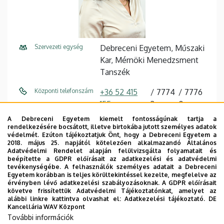
Szervezeti egység
Debreceni Egyetem, Műszaki
Kar, Mérnöki Menedzsment
Tanszék
Központi telefonszám
+36 52 415
7774
7776
155
3
0
A Debreceni Egyetem kiemelt fontosságúnak tartja a
E-mail cím
tkiss@eng.unideb.hu
rendelkezésére bocsátott, illetve birtokába jutott személyes adatok
védelmét. Ezúton tájékoztatjuk Önt, hogy a Debreceni Egyetem a
Cím
4028 Debrecen Ótemető utca
2018. május 25. napjától kötelezően alkalmazandó Általános
Adatvédelmi Rendelet alapján felülvizsgálta folyamatait és
2-4
beépítette a GDPR előírásait az adatkezelési és adatvédelmi
tevékenységébe. A felhasználók személyes adatait a Debreceni
Épület
Műszaki Kar "B" épület
Egyetem korábban is teljes körültekintéssel kezelte, megfelelve az
érvényben lévő adatkezelési szabályozásoknak. A GDPR előírásait
követve frissítettük Adatvédelmi Tájékoztatónkat, amelyet az
Emelet, ajtó
1. emelet, B1.08, V.0.11
alábbi linkre kattintva olvashat el:
Adatkezelési tájékoztató.
DE
Kancellária WAV Központ
Weboldal
Szervezeti weboldal
További információk