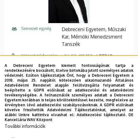
Szervezeti egység
Debreceni Egyetem, Műszaki
Kar, Mérnöki Menedzsment
Tanszék
Központi telefonszám
+36 52 415 155
77768
A Debreceni Egyetem kiemelt fontosságúnak tartja a
E-mail cím
dr.torok.laszlo@eng.unideb.hu
rendelkezésére bocsátott, illetve birtokába jutott személyes adatok
védelmét. Ezúton tájékoztatjuk Önt, hogy a Debreceni Egyetem a
Cím
4028 Debrecen, Ótemető
2018. május 25. napjától kötelezően alkalmazandó Általános
Adatvédelmi Rendelet alapján felülvizsgálta folyamatait és
utca 2.
beépítette a GDPR előírásait az adatkezelési és adatvédelmi
tevékenységébe. A felhasználók személyes adatait a Debreceni
Épület
Műszaki Kar "A" épület
Egyetem korábban is teljes körültekintéssel kezelte, megfelelve az
érvényben lévő adatkezelési szabályozásoknak. A GDPR előírásait
követve frissítettük Adatvédelmi Tájékoztatónkat, amelyet az
Emelet, ajtó
2. emelet, 202/D
alábbi linkre kattintva olvashat el:
Adatkezelési tájékoztató.
DE
Kancellária WAV Központ
Weboldal
Szervezeti weboldal
További információk
Tudóstér profil