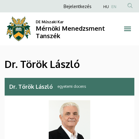
Dr.
Ugrás
Anonim
Bejelentkezés
HU
EN
a
Felhasználói
Török
tartalomra
DE Műszaki Kar
fiók
Mérnöki Menedzsment
László
menüje
Tanszék
|
Mérnöki
Dr. Török László
Menedzsment
Tanszék
Dr. Török László
egyetemi docens