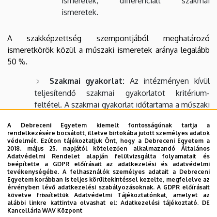
ismeretek, differenciált szakmai
ismeretek.
A szakképzettség szempontjából meghatározó
ismeretkörök közül a műszaki ismeretek aránya legalább
50 %.
Szakmai gyakorlat:
Az intézményen kívül
teljesítendő szakmai gyakorlatot kritérium-
feltétel. A szakmai gyakorlat időtartama a műszaki
alapképzésben legalább 4 hét.
A Debreceni Egyetem kiemelt fontosságúnak tartja a
Idegennyelvi követelmények:
Az
rendelkezésére bocsátott, illetve birtokába jutott személyes adatok
védelmét. Ezúton tájékoztatjuk Önt, hogy a Debreceni Egyetem a
alapfokozat megszerzéséhez legalább egy idegen
2018. május 25. napjától kötelezően alkalmazandó Általános
nyelvből államilag elismert, középfokú (B2)
Adatvédelmi Rendelet alapján felülvizsgálta folyamatait és
beépítette a GDPR előírásait az adatkezelési és adatvédelmi
komplex típusú nyelvvizsga vagy ezzel
tevékenységébe. A felhasználók személyes adatait a Debreceni
egyenértékű érettségi bizonyítvány vagy oklevél
Egyetem korábban is teljes körültekintéssel kezelte, megfelelve az
érvényben lévő adatkezelési szabályozásoknak. A GDPR előírásait
megszerzése szükséges.
követve frissítettük Adatvédelmi Tájékoztatónkat, amelyet az
alábbi linkre kattintva olvashat el:
Adatkezelési tájékoztató.
DE
Kancellária WAV Központ