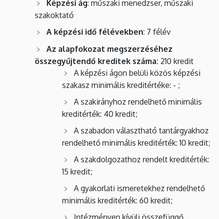
Képzési ág
: műszaki menedzser, műszaki
szakoktató
A képzési idő félévekben
: 7 félév
Az alapfokozat megszerzéséhez
összegyűjtendő kreditek száma:
210 kredit
A képzési ágon belüli közös képzési
szakasz minimális kreditértéke: - ;
A szakirányhoz rendelhető minimális
kreditérték: 40 kredit;
A szabadon választható tantárgyakhoz
rendelhető minimális kreditérték: 10 kredit;
A szakdolgozathoz rendelt kreditérték:
15 kredit;
A gyakorlati ismeretekhez rendelhető
minimális kreditérték: 60 kredit;
Intézményen kívüli összefüggő