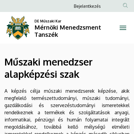
Műszaki
Ugrás
Anonim
Bejelentkezés
a
Felhasználói
menedzser
tartalomra
DE Műszaki Kar
fiók
Mérnöki Menedzsment
alapképzési
menüje
Tanszék
szak
|
Műszaki menedzser
Mérnöki
alapképzési szak
Menedzsment
Tanszék
A képzés célja műszaki menedzserek képzése, akik
megfelelő természettudományi, műszaki tudományi,
gazdálkodási és szervezéstudományi ismeretekkel
rendelkeznek a termékek és szolgáltatások anyagi,
informatikai, pénzügyi és humán folyamatai integrált
megoldásához, továbbá kellő mélységű elméleti
ismeretekkel rendelkeznek a képzés második ciklusban