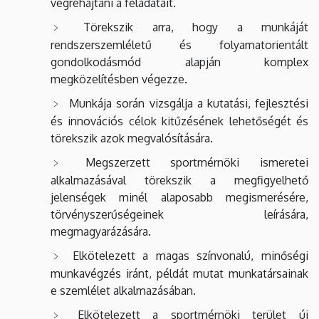
végrehajtani a feladatait.
Törekszik arra, hogy a munkáját
rendszerszemléletű és folyamatorientált
gondolkodásmód alapján komplex
megközelítésben végezze.
Munkája során vizsgálja a kutatási, fejlesztési
és innovációs célok kitűzésének lehetőségét és
törekszik azok megvalósítására.
Megszerzett sportmérnöki ismeretei
alkalmazásával törekszik a megfigyelhető
jelenségek minél alaposabb megismerésére,
törvényszerűségeinek leírására,
megmagyarázására.
Elkötelezett a magas színvonalú, minőségi
munkavégzés iránt, példát mutat munkatársainak
e szemlélet alkalmazásában.
Elkötelezett a sportmérnöki terület új