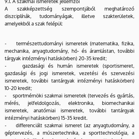
9.1. A szakmai ismeretek jellemzői
A szakképzettség szempontjából meghatározó
diszciplínák, tudományágak, illetve szakterületek,
amelyekből a szak felépül:
- természettudományi ismeretek (matematika, fizika,
mechanika, anyagtudomány, hő- és áramlástan, további
tárgyak intézményi hatáskörben) 20-35 kredit;
- gazdasági és humán ismeretek (sportismeret,
gazdasági és jogi ismeretek, vezetési és szervezési
ismeretek, további tantárgyak intézményi hatáskörben)
10-20 kredit;
- sportmérnöki szakmai ismeretek (tervezés és gyártás,
mérés, jelfeldolgozás, elektronika, biomechanikai
ismeretek, anatómiai ismeretek, további tantárgyak
intézményi hatáskörben) 15-35 kredit.
- differenciált szakmai ismeret (az anyagtudomány, a
géptervezés, a műszertechnika, a sporttechnológia, a