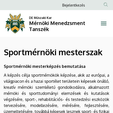
Sportmérnöki
Ugrás
Anonim
Bejelentkezés
a
Felhasználói
mesterszak
tartalomra
DE Műszaki Kar
fiók
Mérnöki Menedzsment
|
menüje
Tanszék
Mérnöki
Menedzsment
Sportmérnöki mesterszak
Tanszék
Sportmérnöki mesterképzés bemutatása
A képzés célja sportmérnökök képzése, akik az európai, a
világpiacon és a hazai sportélet területein képesek önálló,
kreatív mérnöki szemléletű gondolkodásra, alkalmazott
mérnöki és sporttudományi elemzések és kutatások
végzésére, sport-, rehabilitációs- és testedzési eszközök
tervezésére, modellezésére, mérésére, fejlesztésére,
üzemeltetésére, továbbá képesek lesznek sport- és fizikai