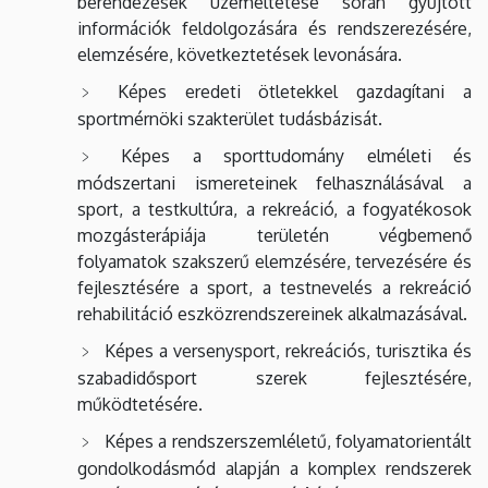
berendezések üzemeltetése során gyűjtött
információk feldolgozására és rendszerezésére,
elemzésére, következtetések levonására.
Képes eredeti ötletekkel gazdagítani a
sportmérnöki szakterület tudásbázisát.
Képes a sporttudomány elméleti és
módszertani ismereteinek felhasználásával a
sport, a testkultúra, a rekreáció, a fogyatékosok
mozgásterápiája területén végbemenő
folyamatok szakszerű elemzésére, tervezésére és
fejlesztésére a sport, a testnevelés a rekreáció
rehabilitáció eszközrendszereinek alkalmazásával.
Képes a versenysport, rekreációs, turisztika és
szabadidősport szerek fejlesztésére,
működtetésére.
Képes a rendszerszemléletű, folyamatorientált
gondolkodásmód alapján a komplex rendszerek