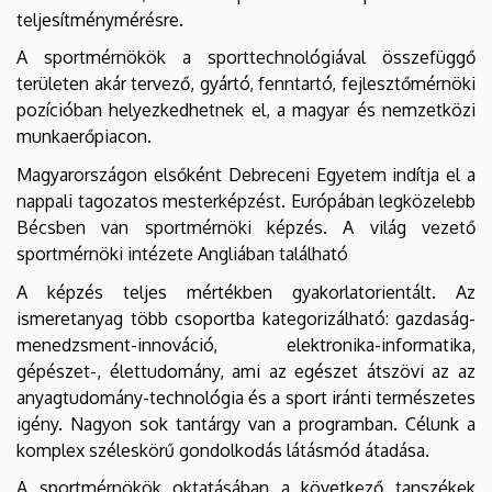
teljesítménymérésre.
A sportmérnökök a sporttechnológiával összefüggő
területen akár tervező, gyártó, fenntartó, fejlesztőmérnöki
pozícióban helyezkedhetnek el, a magyar és nemzetközi
munkaerőpiacon.
Magyarországon elsőként Debreceni Egyetem indítja el a
nappali tagozatos mesterképzést. Európában legközelebb
Bécsben van sportmérnöki képzés. A világ vezető
sportmérnöki intézete Angliában található
A képzés teljes mértékben gyakorlatorientált. Az
ismeretanyag több csoportba kategorizálható: gazdaság-
menedzsment-innováció, elektronika-informatika,
gépészet-, élettudomány, ami az egészet átszövi az az
anyagtudomány-technológia és a sport iránti természetes
igény. Nagyon sok tantárgy van a programban. Célunk a
komplex széleskörű gondolkodás látásmód átadása.
A sportmérnökök oktatásában a következő tanszékek