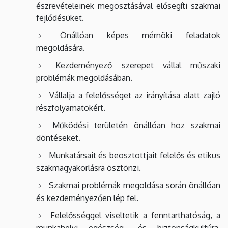
észrevételeinek megosztásával elősegíti szakmai
fejlődésüket.
Önállóan képes mérnöki feladatok
megoldására.
Kezdeményező szerepet vállal műszaki
problémák megoldásában.
Vállalja a felelősséget az irányítása alatt zajló
részfolyamatokért.
Működési területén önállóan hoz szakmai
döntéseket.
Munkatársait és beosztottjait felelős és etikus
szakmagyakorlásra ösztönzi.
Szakmai problémák megoldása során önállóan
és kezdeményezően lép fel.
Felelősséggel viseltetik a fenntarthatóság, a
munkahelyi egészség- és biztonságkultúra,