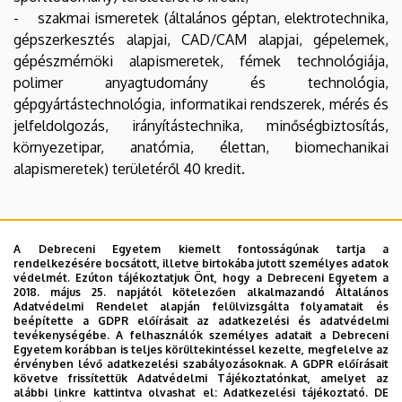
- szakmai ismeretek (általános géptan, elektrotechnika,
gépszerkesztés alapjai, CAD/CAM alapjai, gépelemek,
gépészmérnöki alapismeretek, fémek technológiája,
polimer anyagtudomány és technológia,
gépgyártástechnológia, informatikai rendszerek, mérés és
jelfeldolgozás, irányítástechnika, minőségbiztosítás,
környezetipar, anatómia, élettan, biomechanikai
alapismeretek) területéről 40 kredit.
A mesterképzésbe való felvétel feltétele, hogy az
A Debreceni Egyetem kiemelt fontosságúnak tartja a
alapképzési tanulmányai alapján
rendelkezésére bocsátott, illetve birtokába jutott személyes adatok
védelmét. Ezúton tájékoztatjuk Önt, hogy a Debreceni Egyetem a
- a 4.2. pontban meghatározott alapképzési szakon
2018. május 25. napjától kötelezően alkalmazandó Általános
oklevéllel jelentkező legalább 40 kredittel rendelkezzen.
Adatvédelmi Rendelet alapján felülvizsgálta folyamatait és
beépítette a GDPR előírásait az adatkezelési és adatvédelmi
- a 4.3. pontban meghatározott alapképzési szakon
tevékenységébe. A felhasználók személyes adatait a Debreceni
oklevéllel rendelkező legalább 50 kredittel rendelkezzen.
Egyetem korábban is teljes körültekintéssel kezelte, megfelelve az
érvényben lévő adatkezelési szabályozásoknak. A GDPR előírásait
A mesterképzésben a felsorolt területekről a hiányzó
követve frissítettük Adatvédelmi Tájékoztatónkat, amelyet az
krediteket a felsőoktatási intézmény tanulmányi és
alábbi linkre kattintva olvashat el:
Adatkezelési tájékoztató.
DE