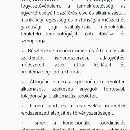
fogyasztóvédelem, a termékfelelősség, az
egyenlő esélyű hozzáférés elve és alkalmazása, a
munkahelyi egészség és biztonság, a műszaki és
gazdasági jogi szabályozás, mérnöketika
területek) terminológiáját, főbb előírásait és
szempontjait.
Részletekbe menően ismeri és érti a műszaki
szakterület ismeretszerzési, adatgyűjtési
módszereit, azok etikai korlátait és
problémamegoldó technikáit.
Átfogóan ismeri a sportmérnöki területen
alkalmazott szerkezeti anyagok fontosabb
tulajdonságait, alkalmazási területeit.
Ismeri sport és a testnevelési ismeretek
rendszerezett alapjait és törvényszerűségeit.
Ismeri a kondicionális, koordinációs
képességek, érzékelési minőségek objektív