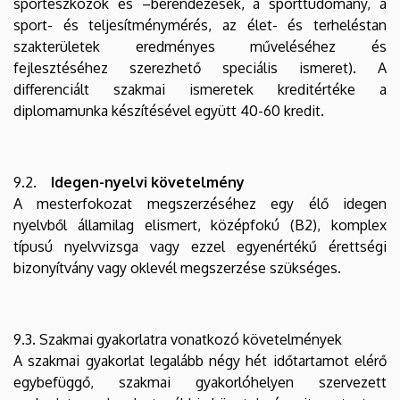
sporteszközök és –berendezések, a sporttudomány, a
sport- és teljesítménymérés, az élet- és terheléstan
szakterületek eredményes műveléséhez és
fejlesztéséhez szerezhető speciális ismeret). A
differenciált szakmai ismeretek kreditértéke a
diplomamunka készítésével együtt 40-60 kredit.
9.2.
Idegen-nyelvi követelmény
A mesterfokozat megszerzéséhez egy élő idegen
nyelvből államilag elismert, középfokú (B2), komplex
típusú nyelvvizsga vagy ezzel egyenértékű érettségi
bizonyítvány vagy oklevél megszerzése szükséges.
9.3. Szakmai gyakorlatra vonatkozó követelmények
A szakmai gyakorlat legalább négy hét időtartamot elérő
egybefüggő, szakmai gyakorlóhelyen szervezett