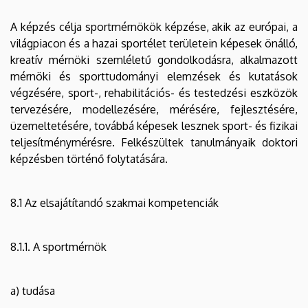
A képzés célja sportmérnökök képzése, akik az európai, a
világpiacon és a hazai sportélet területein képesek önálló,
kreatív mérnöki szemléletű gondolkodásra, alkalmazott
mérnöki és sporttudományi elemzések és kutatások
végzésére, sport-, rehabilitációs- és testedzési eszközök
tervezésére, modellezésére, mérésére, fejlesztésére,
üzemeltetésére, továbbá képesek lesznek sport- és fizikai
teljesítménymérésre. Felkészültek tanulmányaik doktori
képzésben történő folytatására.
8.1 Az elsajátítandó szakmai kompetenciák
8.1.1. A sportmérnök
a) tudása