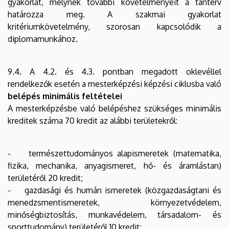
gyakorlat, melynek további követelményeit a tanterv
határozza meg. A szakmai gyakorlat
kritériumkövetelmény, szorosan kapcsolódik a
diplomamunkához.
9.4. A 4.2. és 4.3. pontban megadott oklevéllel
rendelkezők esetén a mesterképzési képzési ciklusba való
belépés minimális feltételei
A mesterképzésbe való belépéshez szükséges minimális
kreditek száma 70 kredit az alábbi területekről:
- természettudományos alapismeretek (matematika,
fizika, mechanika, anyagismeret, hő- és áramlástan)
területéről 20 kredit;
- gazdasági és humán ismeretek (közgazdaságtani és
menedzsmentismeretek, környezetvédelem,
minőségbiztosítás, munkavédelem, társadalom- és
sporttudomány) területéről 10 kredit;