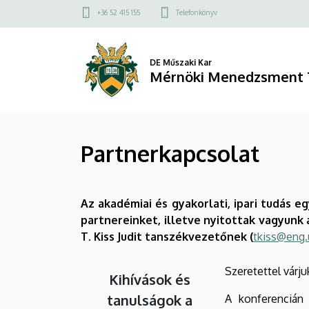
Partnerkapcsolat
Ugrás
Felső
+36 52 415 155
Telefonkönyv
a
kapcsolat
|
tartalomra
menü
Mérnöki
DE Műszaki Kar
Mérnöki Menedzsment 
Menedzsment
Tanszék
Partnerkapcsolat
Az akadémiai és gyakorlati, ipari tudás 
partnereinket, illetve nyitottak vagyunk
T. Kiss Judit tanszékvezetőnek (
tkiss@eng.
Szeretettel várj
Kihívások és
tanulságok a
A konferencián 