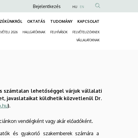
Anonim
Bejelentkezés
HU
EN
Felhasználói
ZÉKÜNKRŐL
OKTATÁS
TUDOMÁNY
KAPCSOLAT
fiók
Fő
menüje
VÉTELI 2026
HALLGATÓKNAK
FELHÍVÁSOK
FELVÉTELIZŐKNEK
navigáció
Másodlagos
VÁLLALATOKNAK
navigáció
s számtalan lehetőséggel várjuk vállalati
t, javaslataikat küldhetik közvetlenül Dr.
b.hu
).
enciánkon vendégként vagy akár előadóként.
lgatók és gyakorló szakemberek számára a