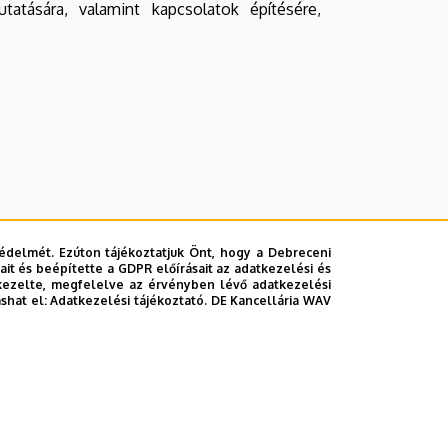
atására, valamint kapcsolatok építésére,
édelmét. Ezúton tájékoztatjuk Önt, hogy a Debreceni
it és beépítette a GDPR előírásait az adatkezelési és
kezelte, megfelelve az érvényben lévő adatkezelési
ashat el:
Adatkezelési tájékoztató.
DE Kancellária WAV
 minden évben az Ipar napjai rendezvény.
vény a továbbtanulást és szakválasztást,
 közelebbről megismerni az ipari partnereink