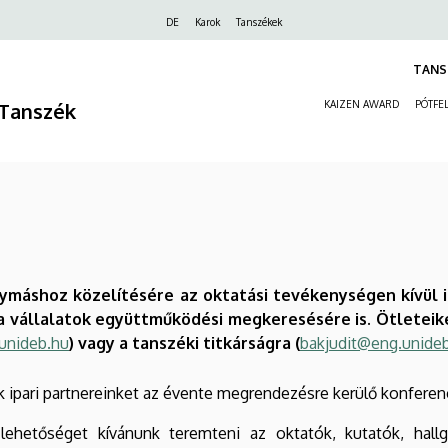
Felső
DE
Karok
Tanszékek
navigáció
TANS
Tanszék
KAIZEN AWARD
PÓTFEL
egymáshoz közelítésére az oktatási tevékenységen kívül i
 a vállalatok együttműködési megkeresésére is.
Ötleteike
unideb.hu
) vagy a tanszéki titkárságra (
bakjudit@eng.unide
uk ipari partnereinket az évente megrendezésre kerülő konfer
lehetőséget kívánunk teremteni az oktatók, kutatók, hal