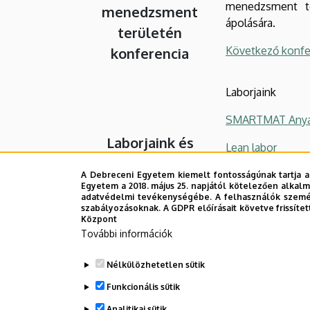
menedzsment ter
menedzsment
ápolására.
területén
Következő konfer
konferencia
Laborjaink
SMARTMAT Anyag
Laborjaink és
Lean labor
szolgáltatásaink
Folyamatmérnöki
A Debreceni Egyetem kiemelt fontosságúnak tartja a
Egyetem a 2018. május 25. napjától kötelezően alkalm
adatvédelmi tevékenységébe. A felhasználók személ
Számítógépes la
szabályozásoknak. A GDPR előírásait követve frissítet
Központ
További információk
Debrecen város 
Ipar napjai
Az eseményen re
Nélkülözhetetlen sütik
rendezvény
valamint a karri
Funkcionális sütik
által kínált lehe
Analitikai sütik