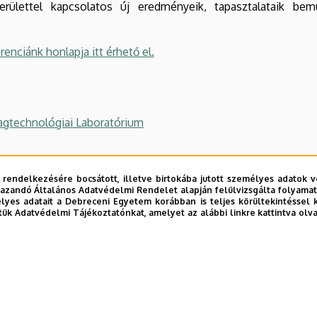
ülettel kapcsolatos új eredményeik, tapasztalataik bemut
enciánk honlapja itt érhető el.
technológiai Laboratórium
 kompetencia laboratórium- és mintagyár
 rendelkezésére bocsátott, illetve birtokába jutott személyes adatok v
azandó Általános Adatvédelmi Rendelet alapján felülvizsgálta folyamata
yes adatait a Debreceni Egyetem korábban is teljes körültekintéssel 
boratóriumok
tük Adatvédelmi Tájékoztatónkat, amelyet az alábbi linkre kattintva olv
és a Műszaki Kar közös szervezésében kerül megrendezésre
ndszeresen több mint 30 cég képviselteti magát. A rendez
ertervezést is segíti, emellett remek alkalom mindenki számára
tőségek széles skáláját.