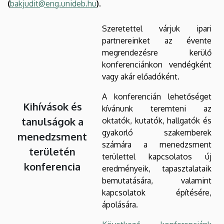
(
bakjudit@eng.unideb.hu
).
Szeretettel várjuk ipari
partnereinket az évente
megrendezésre kerülő
konferenciánkon vendégként
vagy akár előadóként.
A konferencián lehetőséget
Kihívások és
kívánunk teremteni az
tanulságok a
oktatók, kutatók, hallgatók és
gyakorló szakemberek
menedzsment
számára a menedzsment
területén
területtel kapcsolatos új
konferencia
eredményeik, tapasztalataik
bemutatására, valamint
kapcsolatok építésére,
ápolására.