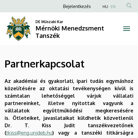
Partnerkapcsolat
Ugrás
Anonim
Bejelentkezés
HU
EN
a
Felhasználói
|
tartalomra
DE Műszaki Kar
fiók
Mérnöki Menedzsment
Mérnöki
menüje
Tanszék
Menedzsment
Tanszék
Partnerkapcsolat
Az akadémiai és gyakorlati, ipari tudás egymáshoz
közelítésére az oktatási tevékenységen kívül is
számtalan lehetőséggel várjuk vállalati
partnereinket, illetve nyitottak vagyunk a
vállalatok együttműködési megkeresésére
is.
Ötleteiket, javaslataikat küldhetik közvetlenül
Dr. T. Kiss Judit tanszékvezetőnek
(
tkiss@eng.unideb.hu
) vagy a tanszéki titkárságra