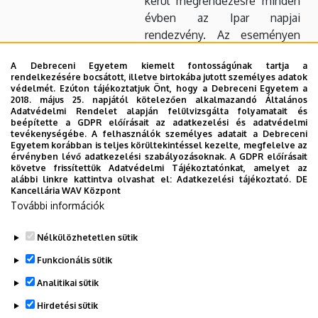
kerül megrendezésre minden
évben az Ipar napjai
rendezvény. Az eseményen
rendszeresen több mint 30
A Debreceni Egyetem kiemelt fontosságúnak tartja a
cég képviselteti magát. A
Ipar napjai
rendelkezésére bocsátott, illetve birtokába jutott személyes adatok
rendezvény a továbbtanulást
védelmét. Ezúton tájékoztatjuk Önt, hogy a Debreceni Egyetem a
rendezvény
2018. május 25. napjától kötelezően alkalmazandó Általános
és szakválasztást, valamint a
Adatvédelmi Rendelet alapján felülvizsgálta folyamatait és
karriertervezést is segíti,
beépítette a GDPR előírásait az adatkezelési és adatvédelmi
tevékenységébe. A felhasználók személyes adatait a Debreceni
emellett remek alkalom
Egyetem korábban is teljes körültekintéssel kezelte, megfelelve az
mindenki számára közelebbről
érvényben lévő adatkezelési szabályozásoknak. A GDPR előírásait
követve frissítettük Adatvédelmi Tájékoztatónkat, amelyet az
megismerni az ipari
alábbi linkre kattintva olvashat el:
Adatkezelési tájékoztató.
DE
partnereink által kínált
Kancellária WAV Központ
lehetőségek széles skáláját.
További információk
Nélkülözhetetlen sütik
Legutóbbi frissítés:
2025. 10. 27. 15:59
Funkcionális sütik
Analitikai sütik
Hirdetési sütik