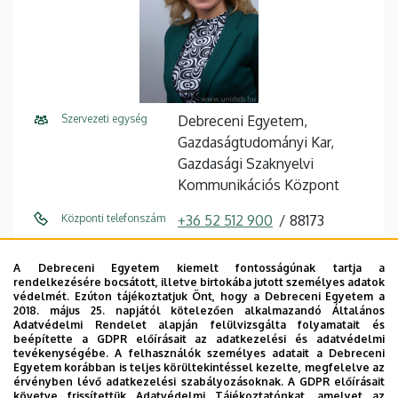
Szervezeti egység
Debreceni Egyetem,
Gazdaságtudományi Kar,
Gazdasági Szaknyelvi
Kommunikációs Központ
Központi telefonszám
+36 52 512 900
88173
E-mail cím
szilagyi.zita@econ.unideb.hu
A Debreceni Egyetem kiemelt fontosságúnak tartja a
rendelkezésére bocsátott, illetve birtokába jutott személyes adatok
Cím
4032 Debrecen Böszörményi
védelmét. Ezúton tájékoztatjuk Önt, hogy a Debreceni Egyetem a
út 138
2018. május 25. napjától kötelezően alkalmazandó Általános
Adatvédelmi Rendelet alapján felülvizsgálta folyamatait és
beépítette a GDPR előírásait az adatkezelési és adatvédelmi
Épület
"A" Főépület Tanulmányi
tevékenységébe. A felhasználók személyes adatait a Debreceni
épület
Egyetem korábban is teljes körültekintéssel kezelte, megfelelve az
érvényben lévő adatkezelési szabályozásoknak. A GDPR előírásait
követve frissítettük Adatvédelmi Tájékoztatónkat, amelyet az