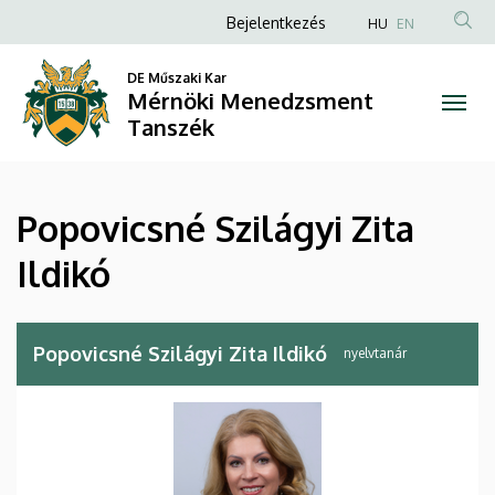
Popovicsné
Ugrás
Anonim
Bejelentkezés
HU
EN
a
Felhasználói
Szilágyi
tartalomra
DE Műszaki Kar
fiók
Mérnöki Menedzsment
Zita
menüje
Tanszék
Ildikó
|
Popovicsné Szilágyi Zita
Mérnöki
Ildikó
Menedzsment
Tanszék
Popovicsné Szilágyi Zita Ildikó
nyelvtanár