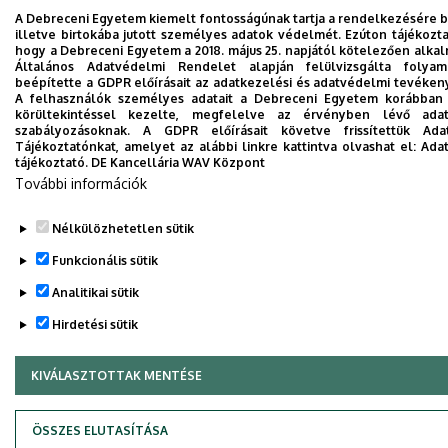
A Debreceni Egyetem kiemelt fontosságúnak tartja a rendelkezésére b
illetve birtokába jutott személyes adatok védelmét. Ezúton tájékozta
hogy a Debreceni Egyetem a 2018. május 25. napjától kötelezően alk
Adatvédelem
Adatvédelem
Általános Adatvédelmi Rendelet alapján felülvizsgálta folyam
beépítette a GDPR előírásait az adatkezelési és adatvédelmi tevéke
Technikai információk
A felhasználók személyes adatait a Debreceni Egyetem korábban i
körültekintéssel kezelte, megfelelve az érvényben lévő adat
szabályozásoknak. A GDPR előírásait követve frissítettük Ada
Szerzői jog © 2026 Unideb
Tájékoztatónkat, amelyet az alábbi linkre kattintva olvashat el:
Adat
tájékoztató.
DE Kancellária WAV Központ
További információk
Nélkülözhetetlen sütik
Funkcionális sütik
Analitikai sütik
Hirdetési sütik
KIVÁLASZTOTTAK MENTÉSE
WITHDRAW CONSENT
ÖSSZES ELUTASÍTÁSA