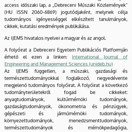
access időszaki lap, a „Debreceni Műszaki Közlemények”
(HU ISSN 2060-6869) jogutódjaként, melynek célja
tudományos igényességgel elkészített tanulmányok,
cikkek, kutatási eredmények publikálása.
Az IJEMS hivatalos nyelvei a magyar és az angol.
A folyóirat a Debreceni Egyetem Publikációs Platformján
érhető el ezen a linken:
International Journal of
Engineering and Management Sciences (unideb.hu)
Az IJEMS független, a műszaki, gazdasági és
természettudományokkal foglalkozó, negyedévente
megjelenő tudományos folyóirat. A folyóirat a következő
tudományterületekről fogad be cikkeket:
anyagtudományok, kultúrmérnöki tudományok,
gazdaságtudományok, ökonometria és pénzügyek,
gépészeti és járműmérnöki tudományok,
környezettudományok, menedzsmenttudományok,
természettudományok és mérnökpedagógia,