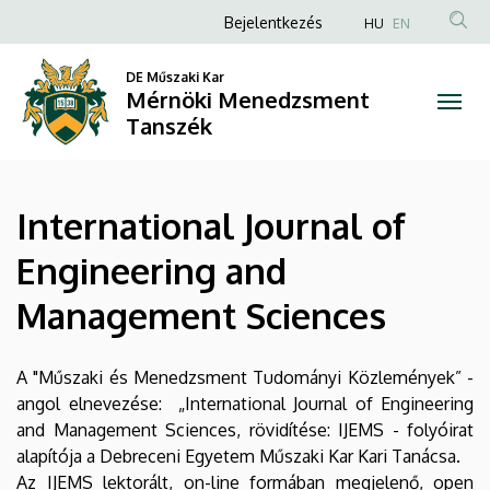
International
Ugrás
Anonim
Bejelentkezés
HU
EN
a
Felhasználói
Journal
tartalomra
DE Műszaki Kar
fiók
Mérnöki Menedzsment
of
menüje
Tanszék
Engineering
and
International Journal of
Management
Engineering and
Sciences
Management Sciences
|
Mérnöki
A "Műszaki és Menedzsment Tudományi Közlemények” -
angol elnevezése: „International Journal of Engineering
Menedzsment
and Management Sciences, rövidítése: IJEMS - folyóirat
alapítója a Debreceni Egyetem Műszaki Kar Kari Tanácsa.
Tanszék
Az IJEMS lektorált, on-line formában megjelenő, open