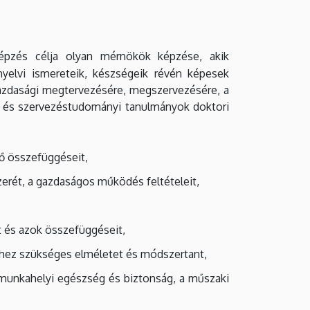
épzés célja olyan mérnökök képzése, akik
nyelvi ismereteik, készségeik révén képesek
azdasági megtervezésére, megszervezésére, a
s- és szervezéstudományi tanulmányok doktori
fő összefüggéseit,
rét, a gazdaságos működés feltételeit,
 és azok összefüggéseit,
éhez szükséges elméletet és módszertant,
munkahelyi egészség és biztonság, a műszaki