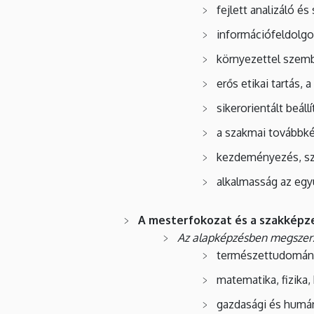
fejlett analizáló és
információfeldolgo
környezettel szem
erős etikai tartás, 
sikerorientált beál
a szakmai továbbké
kezdeményezés, sze
alkalmasság az együ
A mesterfokozat és a szakkép
Az alapképzésben megszerz
természettudomány
matematika, fizika,
gazdasági és humán