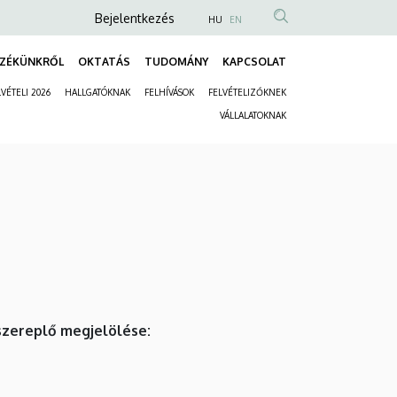
Anonim
Bejelentkezés
HU
EN
Felhasználói
ZÉKÜNKRŐL
OKTATÁS
TUDOMÁNY
KAPCSOLAT
fiók
Fő
menüje
VÉTELI 2026
HALLGATÓKNAK
FELHÍVÁSOK
FELVÉTELIZŐKNEK
navigáció
Másodlagos
VÁLLALATOKNAK
navigáció
szereplő megjelölése: