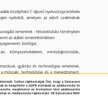
alább középfokú C-típusú nyelvvizsga letétele
idegen nyelvből, amelyen az adott szakmának
 szolgáló ismeretek - felsőoktatási törvényben
erint az alábbi ismeretkörökben:
yagismeret, biológia;
an, környezetvédelem, minőségbiztosítás,
lmazások, gyártási és technológiai ismeretek,
k a műszaki, technológiai és a menedzsment,
édelmét. Ezúton tájékoztatjuk Önt, hogy a Debreceni
it és beépítette a GDPR előírásait az adatkezelési és
kezelte, megfelelve az érvényben lévő adatkezelési
 rendelkezzen a hallgató. A hiányzó krediteket
ashat el:
Adatkezelési tájékoztató.
DE Kancellária WAV
n belül, a felsőoktatási intézmény tanulmányi