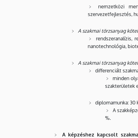
nemzetközi men
szervezetfejlesztés, 
A szakmai törzsanyag kötel
rendszeranalízis, 
nanotechnológia, biot
A szakmai törzsanyag kötel
differenciált szakm
minden oly
szakterületek
diplomamunka: 30 k
A szakképz
%.
A képzéshez kapcsolt szakma