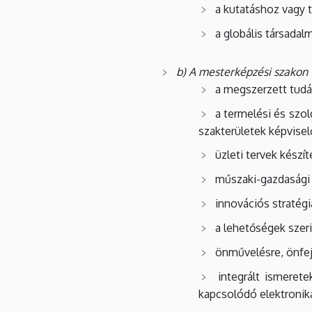
a kutatáshoz vagy
a globális társadal
b) A mesterképzési szakon
a megszerzett tudá
a termelési és szo
szakterületek képvise
üzleti tervek készí
műszaki-gazdasági 
innovációs stratégi
a lehetőségek szer
önművelésre, önfej
integrált ismeret
kapcsolódó elektronika