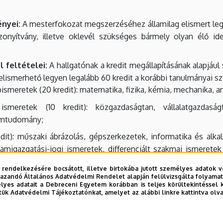
ényei:
A mesterfokozat megszerzéséhez államilag elismert leg
izonyítvány, illetve oklevél szükséges bármely olyan élő 
 feltételei:
A hallgatónak a kredit megállapításának alapjául
lismerhető legyen legalább 60 kredit a korábbi tanulmányai sz
meretek (20 kredit): matematika, fizika, kémia, mechanika, an
meretek (10 kredit): közgazdaságtan, vállalatgazdaságt
lomtudomány;
dit): műszaki ábrázolás, gépszerkezetek, informatika és alka
migazgatási-jogi ismeretek, differenciált szakmai ismerete
 rendelkezésére bocsátott, illetve birtokába jutott személyes adatok v
azandó Általános Adatvédelmi Rendelet alapján felülvizsgálta folyamata
yes adatait a Debreceni Egyetem korábban is teljes körültekintéssel 
tétele, hogy a felsorolt ismeretkörökben legalább 30 kredittel
tük Adatvédelmi Tájékoztatónkat, amelyet az alábbi linkre kattintva olv
ó képzéssel párhuzamosan, a felvételtől számított két féléve
ak szerint meg kell szerezni.