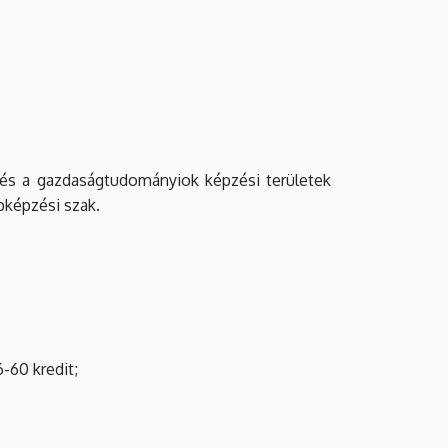
i és a gazdaságtudományiok képzési területek
pképzési szak.
6-60 kredit;