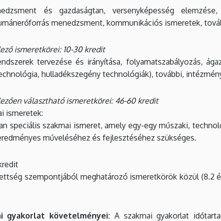
edzsment és gazdaságtan, versenyképesség elemzése, m
humánerőforrás menedzsment, kommunikációs ismeretek, továb
ező ismeretkörei: 10-30 kredit
rendszerek tervezése és irányítása, folyamatszabályozás, ágazat
echnológia, hulladékszegény technológiák), további, intézmén
ezően választható ismeretkörei: 46-60 kredit
ai ismeretek:
an speciális szakmai ismeret, amely egy-egy műszaki, techn
 eredményes műveléséhez és fejlesztéséhez szükséges.
redit
ettség szempontjából meghatározó ismeretkörök közül (8.2 é
i gyakorlat követelményei:
A szakmai gyakorlat időtart