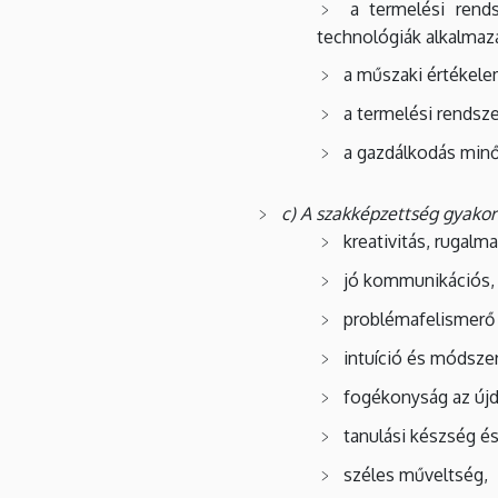
a termelési rend
technológiák alkalmaz
a műszaki értékele
a termelési rendsz
a gazdálkodás minő
c) A szakképzettség gyako
kreativitás, rugalm
jó kommunikációs, 
problémafelismerő
intuíció és módsze
fogékonyság az újd
tanulási készség é
széles műveltség,