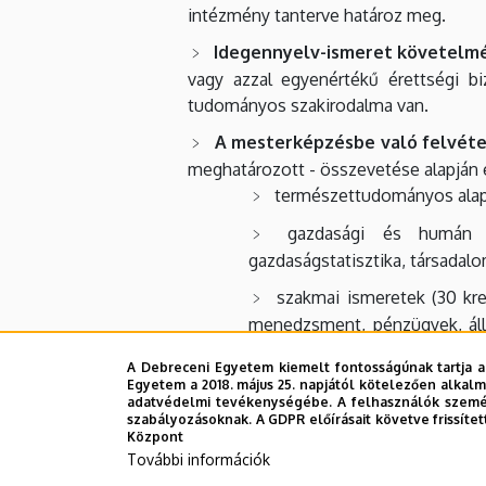
intézmény tanterve határoz meg.
Idegennyelv-ismeret követelm
vagy azzal egyenértékű érettségi b
tudományos szakirodalma van.
A mesterképzésbe való felvétel
meghatározott - összevetése alapján e
természettudományos alapis
gazdasági és humán is
gazdaságstatisztika, társada
szakmai ismeretek (30 kre
menedzsment, pénzügyek, álla
gazdálkodási szakterületekről.
A Debreceni Egyetem kiemelt fontosságúnak tartja a
Egyetem a 2018. május 25. napjától kötelezően alkalm
adatvédelmi tevékenységébe. A felhasználók személ
A mesterképzésbe való felvétel fel
szabályozásoknak. A GDPR előírásait követve frissítet
a mesterfokozat megszerzésére irányul
Központ
További információk
és vizsgaszabályzatában meghatározott