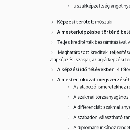
a szakképzettség angol ny
Képzési terület:
műszaki
A mesterképzésbe történő bel
Teljes kreditérték beszámításával
Meghatározott kreditek teljesíté
alapképzési szakjai, az agrárképzési t
A képzési idő félévekben
: 4 félé
A mesterfokozat megszerzéséh
Az alapozó ismeretekhez re
A szakmai törzsanyagához r
A differenciált szakmai a
A szabadon választható tan
A diplomamunkához rendelt 