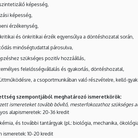
 szintetizáló képesség,
zási képesség,
beni érzékenység,
a kritikai és önkritikai érzék egyensúlya a döntéshozatal során,
lítódás minőségtudattal párosulva,
pzéshez szükséges pozitív hozzáállás,
mélyes felelősségvállalás és gyakorlás, döntéshozatal,
ttműködésre, a csoportmunkában való részvételre, kellő gyakor
zettség szempontjából meghatározó
ismeretkörök:
ett ismereteket tovább bővítő, mesterfokozathoz szükséges a
os alapismeretek: 20-36 kredit
 kémia, és további tantárgyak (pl.: biológia, mechanika, ökológ
 ismeretek: 10-20 kredit