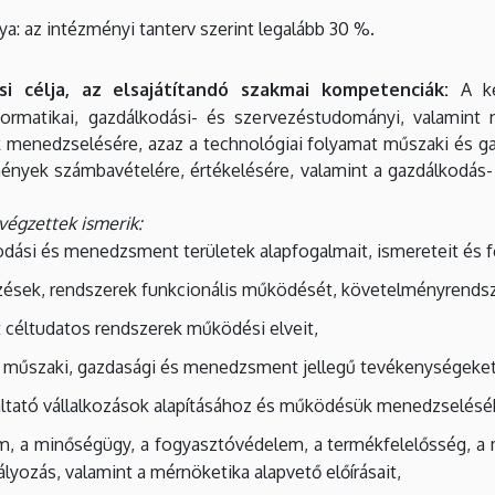
ya: az intézményi tanterv szerint legalább 30 %.
i célja, az elsajátítandó szakmai kompetenciák:
A k
ormatikai, gazdálkodási- és szervezéstudományi, valamint 
 menedzselésére, azaz a technológiai folyamat műszaki és g
mények számbavételére, értékelésére, valamint a gazdálkodá
végzettek ismerik:
odási és menedzsment területek alapfogalmait, ismereteit és 
ések, rendszerek funkcionális működését, követelményrendsze
t céltudatos rendszerek működési elveit,
 műszaki, gazdasági és menedzsment jellegű tevékenységeket
áltató vállalkozások alapításához és működésük menedzselés
m, a minőségügy, a fogyasztóvédelem, a termékfelelősség, a 
ályozás, valamint a mérnöketika alapvető előírásait,