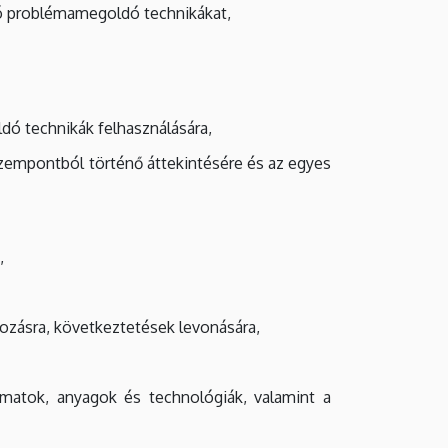
ó problémamegoldó technikákat,
dó technikák felhasználására,
szempontból történő áttekintésére és az egyes
,
ozásra, következtetések levonására,
amatok, anyagok és technológiák, valamint a