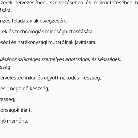
szerek tervezésében, szervezésében és működtetésében has
ására,
mzés feladatainak elvégzésére,
erek és technológiák minőségbiztosítására,
ségi és hatékonysági mutatóinak javítására.
rlásához szükséges személyes adottságok és készségek:
asság,
érveléstechnikai és együttműködési készség,
 és -megoldó készség,
resség,
onságok iránt,
s jó memória,