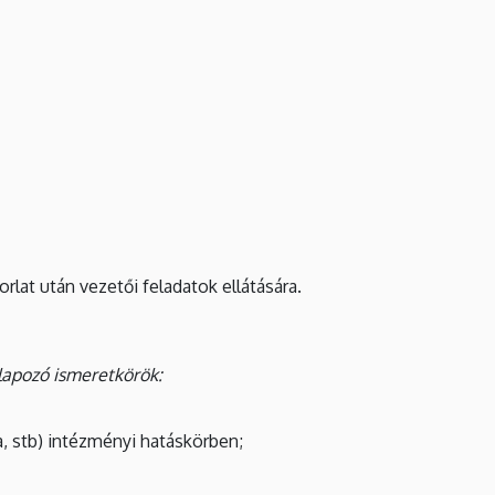
lat után vezetői feladatok ellátására.
lapozó ismeretkörök:
ia, stb) intézményi hatáskörben;