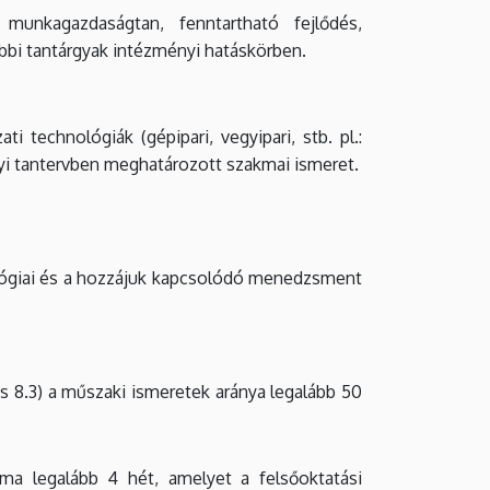
unkagazdaságtan, fenntartható fejlődés,
bi tantárgyak intézményi hatáskörben.
i technológiák (gépipari, vegyipari, stb. pl.:
yi tantervben meghatározott szakmai ismeret.
ológiai és a hozzájuk kapcsolódó menedzsment
s 8.3) a műszaki
ismeretek aránya legalább 50
ama legalább 4 hét, amelyet a felsőoktatási