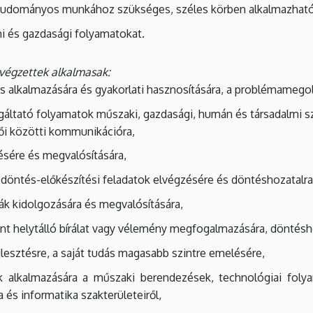
 tudományos munkához szükséges, széles körben alkalmazhat
mi és gazdasági folyamatokat.
 végzettek alkalmasak:
s alkalmazására és gyakorlati hasznosítására, a problémamegol
lgáltató folyamatok műszaki, gazdasági, humán és társadalmi 
lői közötti kommunikációra,
tésére és megvalósítására,
döntés-előkészítési feladatok elvégzésére és döntéshozatalra
ák kidolgozására és megvalósítására,
int helytálló bírálat vagy vélemény megfogalmazására, döntésh
lesztésre, a saját tudás magasabb szintre emelésére,
ek alkalmazására a műszaki berendezések, technológiai foly
 és informatika szakterületeiről,