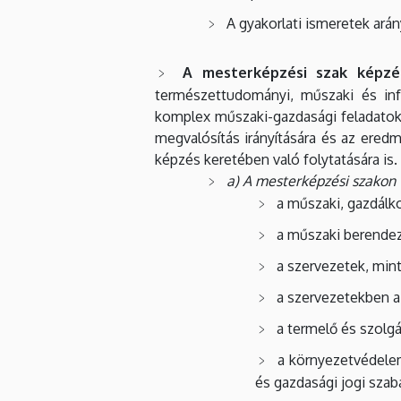
A gyakorlati ismeretek arán
A mesterképzési szak képzés
természettudományi, műszaki és inf
komplex műszaki-gazdasági feladatok
megvalósítás irányítására és az ered
képzés keretében való folytatására is.
a) A mesterképzési szakon 
a műszaki, gazdálk
a műszaki berendez
a szervezetek, min
a szervezetekben a
a termelő és szolg
a környezetvédele
és gazdasági jogi szab