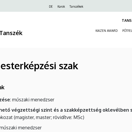
Felső
DE
Karok
Tanszékek
navigáció
TANS
Tanszék
KAIZEN AWARD
PÓTFEL
esterképzési szak
ak
zése
: műszaki menedzser
ető végzettségi szint és a szakképzettség oklevélben 
kozat (magister, master; rövidítve: MSc)
s műszaki menedzser