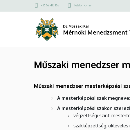
Műszaki
Ugrás
Felső
+36 52 415 155
Telefonkönyv
a
kapcsolat
menedzser
tartalomra
menü
mesterképzési
DE Műszaki Kar
Mérnöki Menedzsment 
szak
|
Műszaki menedzser m
Mérnöki
Menedzsment
Műszaki menedzser mesterképzési sz
Tanszék
A mesterképzési szak megneve
A mesterképzési szakon szerezh
végzettségi szint: mesterfo
szakképzettség: oklevele