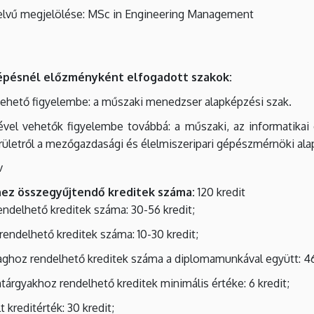
elvű megjelölése: MSc in Engineering Management
épésnél előzményként elfogadott szakok:
 vehető figyelembe: a műszaki menedzser alapképzési szak.
sével vehetők figyelembe továbbá: a műszaki, az informatika
erületről a mezőgazdasági és élelmiszeripari gépészmérnöki ala
v
ez összegyűjtendő kreditek száma:
120 kredit
ndelhető kreditek száma: 30-56 kredit;
endelhető kreditek száma: 10-30 kredit;
nyaghoz rendelhető kreditek száma a diplomamunkával
együtt: 4
tárgyakhoz rendelhető kreditek minimális értéke: 6
kredit;
kreditérték: 30 kredit;