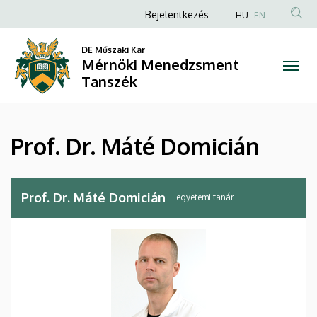
Prof.
Ugrás
Anonim
Bejelentkezés
HU
EN
a
Felhasználói
Dr.
tartalomra
DE Műszaki Kar
fiók
Mérnöki Menedzsment
Máté
menüje
Tanszék
Domicián
|
Prof. Dr. Máté Domicián
Mérnöki
Menedzsment
Prof. Dr. Máté Domicián
egyetemi tanár
Tanszék