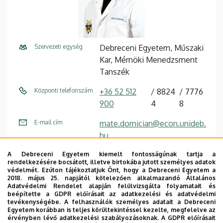
Szervezeti egység
Debreceni Egyetem, Műszaki
Kar, Mérnöki Menedzsment
Tanszék
Központi telefonszám
+36 52 512
8824
7776
900
4
8
E-mail cím
mate.domician@econ.unideb.
hu,
mate.domician@eng.unideb.h
A Debreceni Egyetem kiemelt fontosságúnak tartja a
u
rendelkezésére bocsátott, illetve birtokába jutott személyes adatok
védelmét. Ezúton tájékoztatjuk Önt, hogy a Debreceni Egyetem a
Cím
4028 Debrecen, Ótemető
2018. május 25. napjától kötelezően alkalmazandó Általános
Adatvédelmi Rendelet alapján felülvizsgálta folyamatait és
utca 2.
beépítette a GDPR előírásait az adatkezelési és adatvédelmi
tevékenységébe. A felhasználók személyes adatait a Debreceni
Épület
Műszaki Kar "A" épület
Egyetem korábban is teljes körültekintéssel kezelte, megfelelve az
érvényben lévő adatkezelési szabályozásoknak. A GDPR előírásait