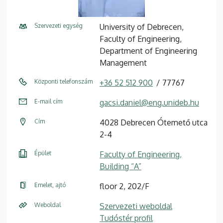
Szervezeti egység
University of Debrecen,
Faculty of Engineering,
Department of Engineering
Management
Központi telefonszám
+36 52 512 900
77767
E-mail cím
gacsi.daniel@eng.unideb.hu
Cím
4028 Debrecen Ótemető utca
2-4
Épület
Faculty of Engineering,
Building “A”
Emelet, ajtó
floor 2, 202/F
Weboldal
Szervezeti weboldal
Tudóstér profil