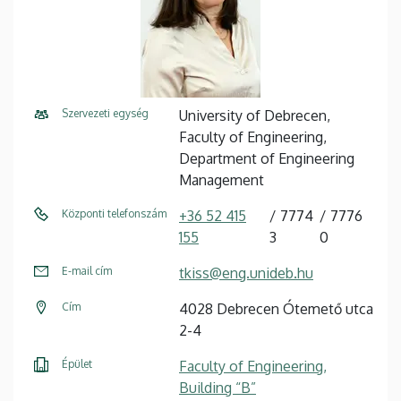
Szervezeti egység
University of Debrecen,
Faculty of Engineering,
Department of Engineering
Management
Központi telefonszám
+36 52 415
7774
7776
155
3
0
E-mail cím
tkiss@eng.unideb.hu
Cím
4028 Debrecen Ótemető utca
2-4
Épület
Faculty of Engineering,
Building “B”