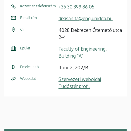
Közvetlen telefonszám
+36 30 399 86 05
E-mail cím
drkisanita@eng.unideb.hu
Cím
4028 Debrecen Ótemető utca
2-4
Épület
Faculty of Engineering,
Building “A”
Emelet, ajtó
floor 2, 202/B
Weboldal
Szervezeti weboldal
Tudóstér profil