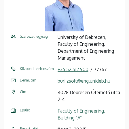
Szervezeti egység
University of Debrecen,
Faculty of Engineering,
Department of Engineering
Management
Központi telefonszám
+36 52 512 900
77767
E-mail cím
buri.zsolt@eng.unideb.hu
Cím
4028 Debrecen Ótemető utca
2-4
Épület
Faculty of Engineering,
Building “A”
Emelet, ajtó