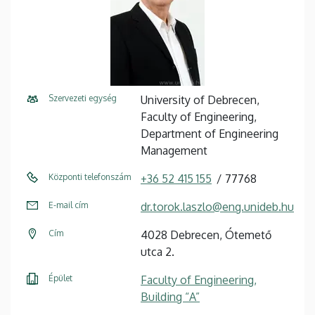
Szervezeti egység
University of Debrecen,
Faculty of Engineering,
Department of Engineering
Management
Központi telefonszám
+36 52 415 155
77768
E-mail cím
dr.torok.laszlo@eng.unideb.hu
Cím
4028 Debrecen, Ótemető
utca 2.
Épület
Faculty of Engineering,
Building “A”