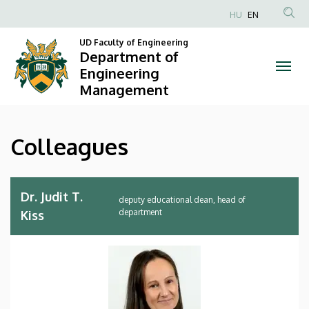
Colleagues
Skip
HU
EN
to
Anonim
|
main
UD Faculty of Engineering
Felhasználói
Department of
content
Department
fiók
Engineering
Management
menüje
of
Engineering
Colleagues
Management
Dr. Judit T.
deputy educational dean, head of
department
Kiss