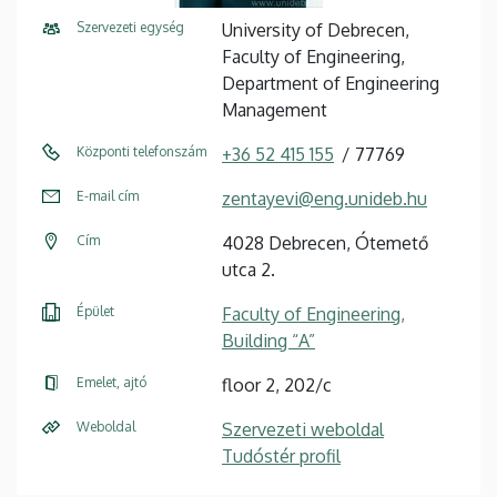
Szervezeti egység
University of Debrecen,
Faculty of Engineering,
Department of Engineering
Management
Központi telefonszám
+36 52 415 155
77769
E-mail cím
zentayevi@eng.unideb.hu
Cím
4028 Debrecen, Ótemető
utca 2.
Épület
Faculty of Engineering,
Building “A”
Emelet, ajtó
floor 2, 202/c
Weboldal
Szervezeti weboldal
Tudóstér profil