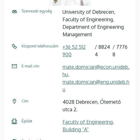
Szervezeti egység
University of Debrecen,
Faculty of Engineering,
Department of Engineering
Management
Központi telefonszám
+36 52 512
8824
7776
900
4
8
E-mail cím
mate.domician@econ.unideb.
hu,
mate.domician@eng.unideb.h
u
Cím
4028 Debrecen, Ótemető
utca 2.
Épület
Faculty of Engineering,
Building “A”