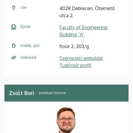
Cím
4028 Debrecen, Ótemető
utca 2.
Épület
Faculty of Engineering,
Building “A”
Emelet, ajtó
floor 2, 203/g
Weboldal
Szervezeti weboldal
Tudóstér profil
Zsolt Buri
assistant lecturer