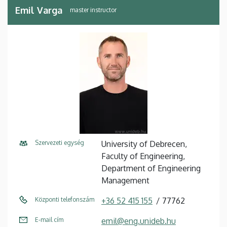
Emil Varga
master instructor
Szervezeti egység
University of Debrecen,
Faculty of Engineering,
Department of Engineering
Management
Központi telefonszám
+36 52 415 155
77762
E-mail cím
emil@eng.unideb.hu