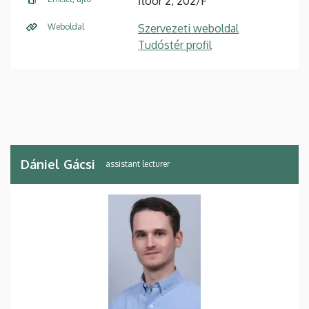
floor 2, 202/F
Weboldal
Szervezeti weboldal
Tudóstér profil
Dániel Gácsi
assistant lecturer