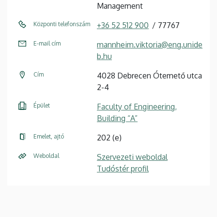
Management
Központi telefonszám
+36 52 512 900
77767
E-mail cím
mannheim.viktoria@eng.unide
b.hu
Cím
4028 Debrecen Ótemető utca
2-4
Épület
Faculty of Engineering,
Building “A”
Emelet, ajtó
202 (e)
Weboldal
Szervezeti weboldal
Tudóstér profil