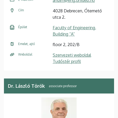
andim@eng.unideb.hu
Cím
4028 Debrecen, Ótemető
utca 2.
Épület
Faculty of Engineering,
Building “A”
Emelet, ajtó
floor 2, 202/B
Weboldal
Szervezeti weboldal
Tudóstér profil
Dr. László Török
associate professor