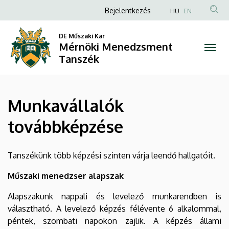
Munkavállalók
Ugrás
Anonim
Bejelentkezés
HU
EN
a
Felhasználói
továbbképzése
tartalomra
DE Műszaki Kar
fiók
Mérnöki Menedzsment
|
menüje
Tanszék
Mérnöki
Menedzsment
Munkavállalók
Tanszék
továbbképzése
Tanszékünk több képzési szinten várja leendő hallgatóit.
Műszaki menedzser alapszak
Alapszakunk nappali és levelező munkarendben is
választható. A levelező képzés félévente 6 alkalommal,
péntek, szombati napokon zajlik. A képzés állami