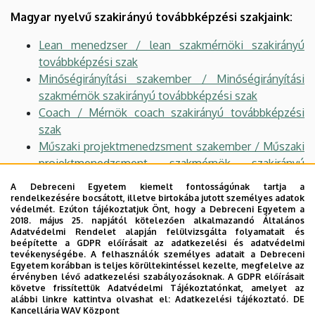
Magyar nyelvű szakirányú továbbképzési szakjaink:
Lean menedzser / lean szakmérnöki szakirányú
továbbképzési szak
Minőségirányítási szakember / Minőségirányítási
szakmérnök szakirányú továbbképzési szak
Coach / Mérnök coach szakirányú továbbképzési
szak
Műszaki projektmenedzsment szakember / Műszaki
projektmenedzsment szakmérnök szakirányú
továbbképzési szak
A Debreceni Egyetem kiemelt fontosságúnak tartja a
rendelkezésére bocsátott, illetve birtokába jutott személyes adatok
védelmét. Ezúton tájékoztatjuk Önt, hogy a Debreceni Egyetem a
2018. május 25. napjától kötelezően alkalmazandó Általános
Angol nyelvű szakirányú továbbképzési szakjaink:
Adatvédelmi Rendelet alapján felülvizsgálta folyamatait és
beépítette a GDPR előírásait az adatkezelési és adatvédelmi
Lean Engineer / Lean Manager postgraduate
tevékenységébe. A felhasználók személyes adatait a Debreceni
Egyetem korábban is teljes körültekintéssel kezelte, megfelelve az
program
érvényben lévő adatkezelési szabályozásoknak. A GDPR előírásait
Strategic Engineering and Sustainability Leadership
követve frissítettük Adatvédelmi Tájékoztatónkat, amelyet az
alábbi linkre kattintva olvashat el:
Adatkezelési tájékoztató.
DE
postgraduate program (Műszaki és fenntarthatósági
Kancellária WAV Központ