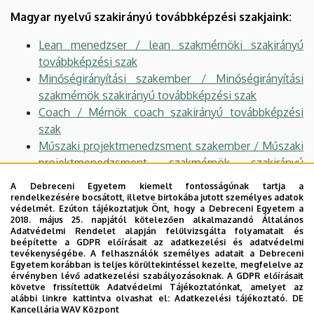
Magyar nyelvű szakirányú továbbképzési szakjaink:
Lean menedzser / lean szakmérnöki szakirányú
továbbképzési szak
Minőségirányítási szakember / Minőségirányítási
szakmérnök szakirányú továbbképzési szak
Coach / Mérnök coach szakirányú továbbképzési
szak
Műszaki projektmenedzsment szakember / Műszaki
projektmenedzsment szakmérnök szakirányú
továbbképzési szak
A Debreceni Egyetem kiemelt fontosságúnak tartja a
rendelkezésére bocsátott, illetve birtokába jutott személyes adatok
védelmét. Ezúton tájékoztatjuk Önt, hogy a Debreceni Egyetem a
2018. május 25. napjától kötelezően alkalmazandó Általános
Angol nyelvű szakirányú továbbképzési szakjaink:
Adatvédelmi Rendelet alapján felülvizsgálta folyamatait és
beépítette a GDPR előírásait az adatkezelési és adatvédelmi
Lean Engineer / Lean Manager postgraduate
tevékenységébe. A felhasználók személyes adatait a Debreceni
Egyetem korábban is teljes körültekintéssel kezelte, megfelelve az
program
érvényben lévő adatkezelési szabályozásoknak. A GDPR előírásait
Strategic Engineering and Sustainability Leadership
követve frissítettük Adatvédelmi Tájékoztatónkat, amelyet az
alábbi linkre kattintva olvashat el:
Adatkezelési tájékoztató.
DE
postgraduate program (Műszaki és fenntarthatósági
Kancellária WAV Központ