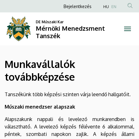
Munkavállalók
Ugrás
Anonim
Bejelentkezés
HU
EN
a
Felhasználói
továbbképzése
tartalomra
DE Műszaki Kar
fiók
Mérnöki Menedzsment
|
menüje
Tanszék
Mérnöki
Menedzsment
Munkavállalók
Tanszék
továbbképzése
Tanszékünk több képzési szinten várja leendő hallgatóit.
Műszaki menedzser alapszak
Alapszakunk nappali és levelező munkarendben is
választható. A levelező képzés félévente 6 alkalommal,
péntek, szombati napokon zajlik. A képzés állami